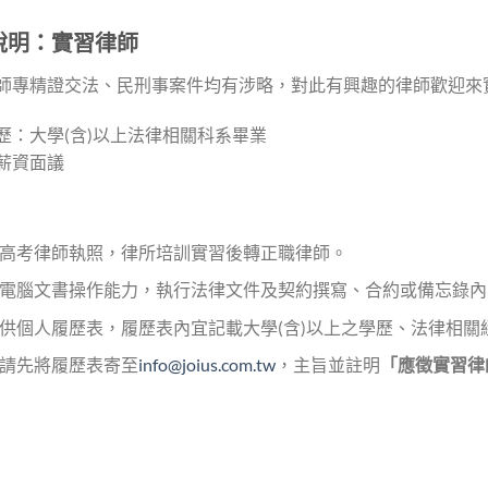
說明：實習律師
師專精證交法、民刑事案件均有涉略，對此有興趣的律師歡迎來
歷：大學(含)以上法律相關科系畢業
薪資面議
：
高考律師執照，律所培訓實習後轉正職律師。
電腦文書操作能力，執行法律文件及契約撰寫、合約或備忘錄內
供個人履歷表，履歷表內宜記載大學(含)以上之學歷、法律相關
請先將履歷表寄至
info@joius.com.tw
，主旨並註明
「應徵實習律