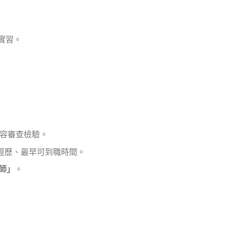
實習。
容審查檢驗。
經歷、最早可到職時間。
師」
。