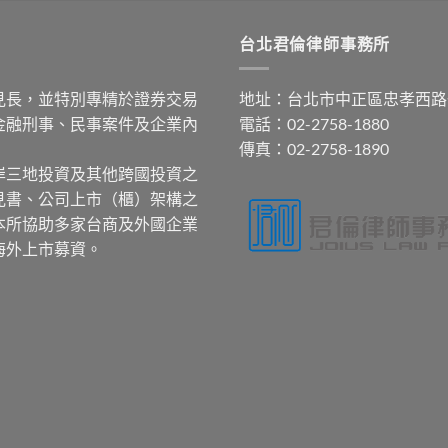
台北君倫律師事務所
見長，並特別專精於證券交易
地址：台北市中正區忠孝西路
金融刑事、民事案件及企業內
電話：02-2758-1880
傳真：02-2758-1890
岸三地投資及其他跨國投資之
見書、公司上市（櫃）架構之
本所協助多家台商及外國企業
海外上市募資。