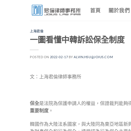
Skip
首頁
關於我們
to
content
上海君倫
一圖看懂中韓訴訟保全制度
POSTED ON
2022-02-17
BY
ALVIN.HSU@JOIUS.COM
文：上海君倫律師事務所
保全
是法院為保護申請人的權益，保證裁判能夠
重要制度
。
韓國作為大陸法系國家，與大陸同為東亞地區新