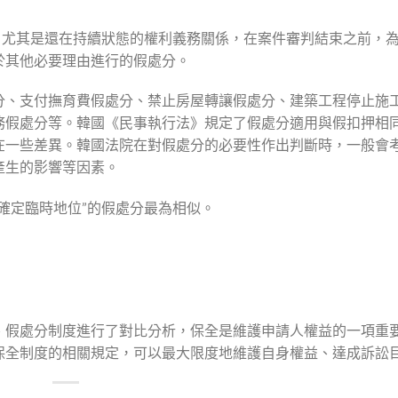
，尤其是還在持續狀態的權利義務關係，在案件審判結束之前，
於其他必要理由進行的假處分。
分、支付撫育費假處分、禁止房屋轉讓假處分、建築工程停止施
務假處分等。韓國《民事執行法》規定了假處分適用與假扣押相
在一些差異。韓國法院在對假處分的必要性作出判斷時，一般會
產生的影響等因素。
確定臨時地位”的假處分最為相似。
、假處分制度進行了對比分析，保全是維護申請人權益的一項重
保全制度的相關規定，可以最大限度地維護自身權益、達成訴訟