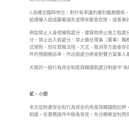
2.為確定臨時地位：對於有爭議的權利義務關係
給債權人造成顯著損失或帶來緊急危險，或者基
例如禁止人身侵權假處分、建築物停止施工假處
分、禁止出入假處分、禁止擔任理事（董事）職
式規則，但在管轄法院、方式、取消等方面會存
件的預期勝訴率、作出假處分將會對雙方當事人
大陸的一般行為保全制度與韓國假處分制度中“為
貳、小節
本文從財產保全和行為保全的角度與韓國假扣押
制度，在實務操作中極為常見，充分瞭解並利用