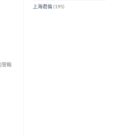
上海君倫
(195)
的管轄