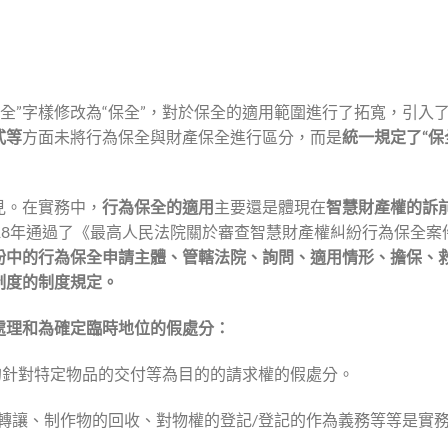
保全”字樣修改為“保全”，對於保全的適用範圍進行了拓寬，引入
式等
方面未將行為保全與財產保全進行區分，而是
統一規定了“保
見。在實務中，
行為保全的適用
主要還是體現在
智慧財產權的訴
18年通過了《最高人民法院關於審查智慧財產權糾紛行為保全案
紛中的行為保全申請主體、管轄法院、詢問、適用情形、擔保、
制度的制度規定。
處理和為確定臨時地位的假處分：
的針對特定物品的交付等為目的的請求權的假處分。
轉讓、制作物的回收、對物權的登記/登記的作為義務等等是實