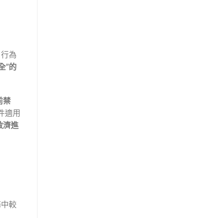
了行為
全”的
前禁
件適用
救濟進
務中較