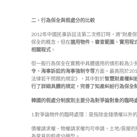
二、行為保全與假處分的比較
2012年中國民事訴訟法第二次修訂時，將“財產
保全的概念，但在
適用物件、審查範圍、實用程
相關程式
。
但一般行為保全在實務中具體適用的情形較為少
令、海事訴訟的海事強制令等
方面。最高院於20
法律若干問題的規定》，其中對於
智慧財產權糾
行了詳細具體的規定，完善了知產糾紛行為保全
韓國的假處分制度則主要分為對爭論對象的臨時
1.對爭論物件的臨時處理：是指除金錢債權以外
債權請求權、物權請求權均可申請，土地/房屋的
為常見的假處分類型。