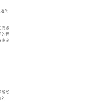
為避免
工假處
同的程
考慮案
要訴訟
目的。