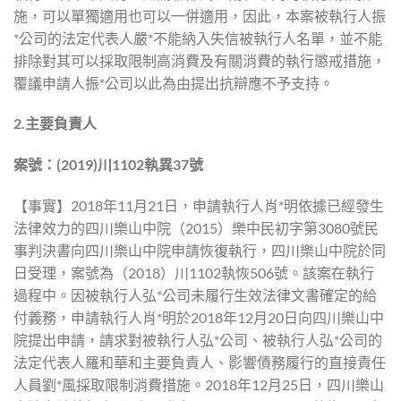
施，可以單獨適用也可以一併適用，因此，本案被執行人振
*公司的法定代表人嚴*不能納入失信被執行人名單，並不能
排除對其可以採取限制高消費及有關消費的執行懲戒措施，
覆議申請人振*公司以此為由提出抗辯應不予支持。
2.
主要負責人
案號：
(2019)
川
1102
執異
37
號
【事實】2018年11月21日，申請執行人肖*明依據已經發生
法律效力的四川樂山中院（2015）樂中民初字第3080號民
事判決書向四川樂山中院申請恢復執行，四川樂山中院於同
日受理，案號為（2018）川1102執恢506號。該案在執行
過程中。因被執行人弘*公司未履行生效法律文書確定的給
付義務，申請執行人肖*明於2018年12月20日向四川樂山中
院提出申請，請求對被執行人弘*公司、被執行人弘*公司的
法定代表人羅和華和主要負責人、影響債務履行的直接責任
人員劉*風採取限制消費措施。2018年12月25日，四川樂山