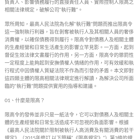
負責人、影響債務履行的直接責任人員、實際控制人限高之
相關法律規定，破解公司“執行難”。
眾所周知，最高人民法院為化解“執行難”問題而推出限高令
這一強制執行利器，旨在剝奪被執行人及其相關人員的奢侈
消費權，以確保債務得到履行。限高令對債務人及相關主體
的生產經營和日常生活產生的影響立竿見影。一方面，起到
督促生效法律文書履行的作用，另一方面，限高令的懲罰性
一定程度上能夠起到安撫債權人情緒的作用，可有效緩和執
行程式中因債權人質疑法院不作為而引發的矛盾。本文即對
這四類主體的限高相關法律規定進行解讀，為解決公司所面
臨的“執行難”問題提供實用的指導和建議。
01、什麼是限高？
限高令的發佈並非只是一紙法令，它可以對債務人及相關主
體的生產經營和日常生活造成不可忽視的負面影響。根據
《最高人民法院關於限制被執行人高消費及有關消費的若干
規定》（2015年修訂,以下簡稱“《限高規定》”）第3條的規