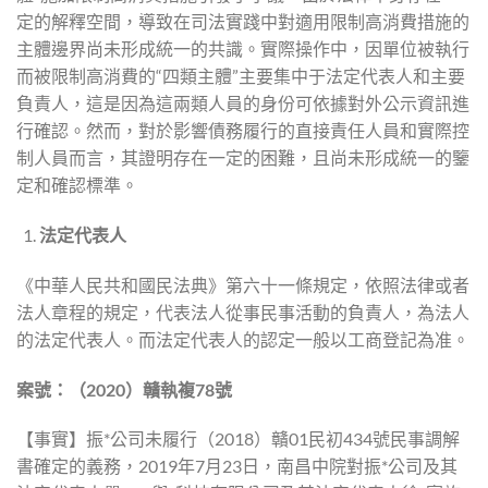
定的解釋空間，導致在司法實踐中對適用限制高消費措施的
主體邊界尚未形成統一的共識。實際操作中，因單位被執行
而被限制高消費的“四類主體”主要集中于法定代表人和主要
負責人，這是因為這兩類人員的身份可依據對外公示資訊進
行確認。然而，對於影響債務履行的直接責任人員和實際控
制人員而言，其證明存在一定的困難，且尚未形成統一的鑒
定和確認標準。
法定代表人
《中華人民共和國民法典》第六十一條規定，依照法律或者
法人章程的規定，代表法人從事民事活動的負責人，為法人
的法定代表人。而法定代表人的認定一般以工商登記為准。
案號：（
2020
）贛執複
78
號
【事實】振*公司未履行（2018）贛01民初434號民事調解
書確定的義務，2019年7月23日，南昌中院對振*公司及其