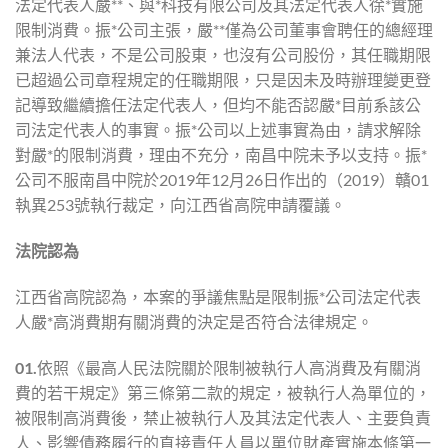
法定代表人嚴**、與*科技有限公司及其法定代表人徐*實施
限制消費。振*公司主張，嚴**僅為公司董事會聘任的總經理
兼法人代表，不是公司股東，也沒有公司股份，其任職期限
已超過公司章程規定的任職期限，只是因未及時辦理變更登
記導致繼續擔任法定代表人，但均不能否認嚴*目前系該公
司法定代表人的事實。振*公司以上述事實為由，請求解除
對嚴*的限制消費，理由不充分，南昌中院未予以支持。振*
公司不服南昌中院於2019年12月26日作出的（2019）贛01
執異253號執行裁定，向江西省高院申請覆議。
法院認為
江西省高院認為，本案的爭議焦點是限制振*公司法定代表
人嚴*高消費期有關消費的決定是否符合法律規定。
01.
依照《最高人民法院關於限制被執行人高消費及有關消
費的若干規定》第三條第二款的規定，被執行人為單位的，
被限制高消費後，禁止被執行人及其法定代表人、主要負責
人、影響債務履行的直接責任人員以單位財產實施本條第一