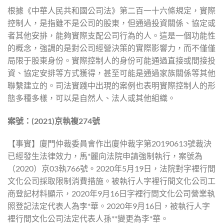
根據《中華人民共和國公司法》第二百一十六條規定，實際
控制人，是指雖不是公司的股東，但通過投資關係、協定或
者其他安排，能夠實際支配公司行為的人。這是一個功能性
的概念，強調的是對公司經營決策的實際影響力，而不僅僅
局限于股東身份。實際控制人的身份可能通過直接或間接投
資、協定安排等方式獲得，甚至可能是通過家族關係等其他
聯繫建立的。司法實踐中出現的案例也表明實際控制人的形
態多種多樣，可以是自然人、法人或其他組織。
案號：
(2021)
京執複
274
號
【事實】廈門仲裁委員會作出廈仲裁字第20190613號裁決
已經發生法律效力，馬*麗向法院申請強制執行，案號為
（2020）京03執766號。2020年5月19日，法院對字裡行間
文化公司採取限制消費措施。被執行人字裡行間文化公司工
商登記材料顯示，2020年9月16日字裡行間文化公司營業執
照登記法定代表人為李*華。2020年9月16日，被執行人字
裡行間文化公司法定代表人孫**變更為李*華。