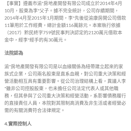
【事實】遵義市渝*房地產開發有限公司成立於2014年4月
10月，股東為李*父子。據不完全統計，公司存續期間，
2014年4月至2015年1月期間，李*先後從渝康房開公司借款
11筆用於工作經費，總計金額116萬餘元。本案執行依據
（2017）黔民終字759號民事判決認定的2120萬元借款本
金中，經李*經手的有30萬元。
法院認為
渝*房地產開發有限公司是以血緣關係為紐帶建立起來的家
族式企業，公司兩名股東是直系血親，對公司重大決策和經
營活動相互具有重要影響。從公司治理結構上看，異議人李
*雖非公司控股股東，也未擔任公司法定代表人或其他職
務，但其參與了公司重大決策和經營活動，系影響債務履行
的直接責任人員，本院對其限制高消費及非生活或者經營必
需的有關消費符合法律規定。
4.
實際控制人