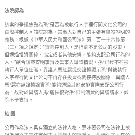
法院認為
該案的爭議焦點為孫*是否為被執行人字裡行間文化公司的
實際控制人。該院認為，當事人對自己的主張有舉證證明的
義務。根據《中華人民共和國公司法》第二百一十六條第
（三）項之規定：“實際控制人，是指雖不是公司的股東，
但通過投資關係、協定或者其他安排，能夠支配公司行為的
人。”結合該案查明事實及當事人舉證情況，孫*已經不在被
執行人單位任職，異議人馬紅麗提交證據顯示孫*與被執行
人字裡行間文化公司不再存在投資或間接持股關係，異議人
馬*麗亦無證據證實孫*能夠通過其他安排實際支配公司行
為，故對於異議人馬*麗恢復對孫*限制消費的異議請求，該
院不予支持。
結
語
公司作為法人具有獨立的法律人格，意味著公司在法律上被
視為獨立于其法定代表人等個人的實體。一般情況下，當公