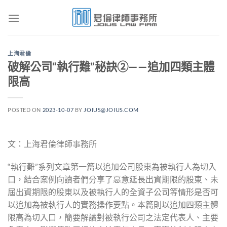
Skip
to
content
上海君倫
破解公司“執行難”秘訣②——追加四類主體
限高
POSTED ON
2023-10-07
BY
JOIUS@JOIUS.COM
文：上海君倫律師事務所
“執行難”系列文章第一篇以追加公司股東為被執行人為切入
口，結合案例向讀者們分享了惡意延長出資期限的股東、未
屆出資期限的股東以及被執行人的全資子公司等情形是否可
以追加為被執行人的實務操作要點。本篇則以追加四類主體
限高為切入口，簡要解讀對被執行公司之法定代表人、主要