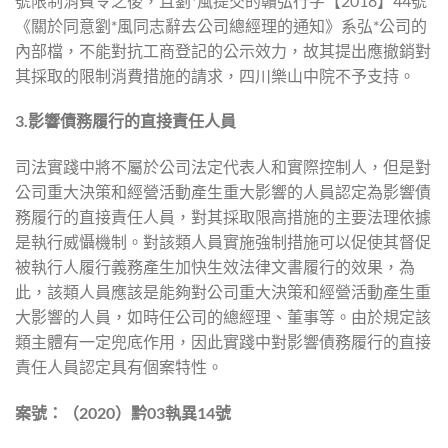
號限制消費令之後，且劉*風提交的贛弘行字【2018】44號
《關於同意劉*風同志辭去公司總經理的通知》系弘*公司的
內部檔，不能對抗工商登記的公示效力，故其提出應撤銷對
其採取的限制消費措施的請求，四川樂山中院不予支持。
3.
影響債務履行的直接責任人員
司法實踐中將不屬於公司法定代表人和實際控制人，但是對
公司重大決策和經營活動產生重大影響的人員認定為影響債
務履行的直接責任人員，對其採取限高措施的主要法理依據
是執行威懾機制。對該類人員實施強制措施可以促使其督促
被執行人履行義務產生加快生效法律文書履行的效果，為
此，該類人員應該是能夠對公司重大決策和經營活動產生重
大影響的人員，如時任公司的總經理、董事等。由於規定該
類主體有一定兜底作用，因此實踐中對影響債務履行的直接
責任人員認定具有個案特性。
案號：（
2020
）黔
03
執異
14
號