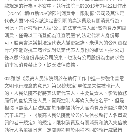
款規定的行為。本案中，執行法院已於2019年7月22日作出
（2019）贛01執209號限制消費令，限制振*公司及其法定
代表人嚴*不得有該決定書列明的高消費及有關消費行為，
因此，禁止被執行人振*公司的法定代表人嚴*高消費及有關
消費，僅需以工商登記為准查明嚴*的法定代表人身份即
可，股東會決議對法定代表人變更記錄、未備案的公司章程
等均不能對抗工商登記對法定代表人身份的確認。振*公司
僅以嚴*的身份非該公司股東、也沒有公司股份為由請求撤
銷本案消費禁止令，缺乏法律依據。
02.
雖然《最高人民法院關於在執行工作中進一步強化善意
文明執行理念的意見》第16條規定“單位是失信被執行人
的，人民法院不得將其法定代表人、主要負責人、影響債務
履行的直接責任人員、實際控制人等納入失信名單”，但是
根據《最高人民法院關於限制被執行人高消費及有關消費的
若干規定》、《最高人民法院關於公佈失信被執行人名單資
訊的若干規定》的規定，限制消費及有關消費和納入失信被
執行人名單雖具有一定關聯卻屬於兩種不同的執行威懾措