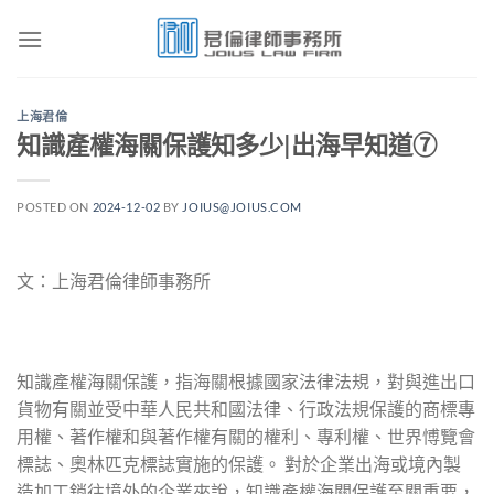
Skip
to
content
上海君倫
知識產權海關保護知多少|出海早知道⑦
POSTED ON
2024-12-02
BY
JOIUS@JOIUS.COM
文：上海君倫律師事務所
知識產權海關保護，指海關根據國家法律法規，對與進出口
貨物有關並受中華人民共和國法律、行政法規保護的商標專
用權、著作權和與著作權有關的權利、專利權、世界愽覽會
標誌、奧林匹克標誌實施的保護。 對於企業出海或境內製
造加工銷往境外的企業來說，知識產權海關保護至關重要，