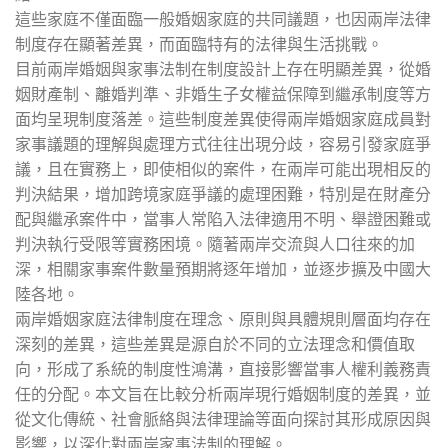
這些家庭不僅面臨一般婚姻家庭的共同議題，也因兩岸法律
制度存在顯著差異，而面臨特有的法律與生活挑戰。
目前兩岸婚姻與家事法制在制度設計上存在明顯差異，從婚
姻財產制、離婚判準、非婚生子女權益保障到繼承制度等方
面均呈現制度落差。這些制度差異使得兩岸婚姻家庭成員對
家事議題的理解與處理方式往往出現分歧，容易引發家庭爭
議，且在實務上，即使相似的案件，在兩岸可能出現相反的
判決結果，增加跨境家庭爭議的處理困難，特別是在財產分
配與繼承案件中，當事人常陷入法律適用不明、舉證困難或
判決執行受限等實務困境。隨著兩岸交流與人口往來的加
深，相關家事案件數量預期將逐年增加，並逐步擴及中國大
陸各地。
兩岸婚姻家庭法律制度在理念、原則與具體規則層面均存在
深刻的差異，這些差異是源自於不同的立法理念和價值取
向，形成了系統的制度性鴻溝，直接影響當事人權利義務責
任的分配。本文旨在比較分析兩岸現行婚姻制度的差異，並
從文化傳統、社會脈絡與法律理論等面向探討其形成原因與
影響，以深化對兩岸家事法制的理解。