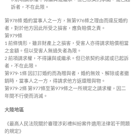
訴者，不在此限。
第978條 婚約當事人之一方，無第976條之理由而違反婚約
者，對於他方因此所受之損害，應負賠償之責。
第979條
1 前條情形，雖非財產上之損害，受害人亦得請求賠償相當
之金額。但以受害人無過失者為限。
2 前項請求權，不得讓與或繼承。但已依契約承諾或已起訴
者，不在此限。
第979-1條 因訂訂婚約而為贈與者，婚約無效、解除或者撤
銷時，當事人之一方，得請求他方返還贈與物。
第979-2條 第977條至第979條之一所規定之請求權，因二
年間不行使而消滅。
大陸地區
《最高人民法院關於審理涉彩禮糾紛案件適用法律若干問題
的規定》