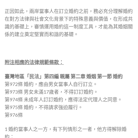
正因如此，兩岸當事人在訂立婚約之前，務必充分理解婚約
在對方法律與社會文化背景下的特殊意義與價值，在形成共
識的基礎上，審慎運用婚約這一制度工具，才能為其婚姻關
係的建立奠定堅實而和諧的基礎。
附注相應的法律規範條款：
臺灣地區「民法」第四編 親屬 第二章 婚姻 第一節 婚約
第972條 婚約，應由男女當事人自行訂立。
第973條 男女未滿17歲者，不得訂訂婚約。
第974條 未成年人訂訂婚約，應得法定代理人之同意。
第975條 婚約，不得請求強迫履行。
第976條
1 婚約當事人之一方，有下列情形之一者，他方得解除婚
約：