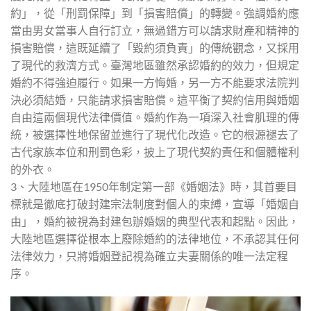
約」，從「刑罰保障」到「損害賠償」的轉變。強調婚約應
當由男女當事人自行訂立，無過錯方可以請求財產和精神的
損害賠償，這既延續了「毀約須負責」的傳統觀念，又採用
了現代的救濟方式。臺灣地區雖然承認婚約的效力，但規定
婚約不得強迫履行。如果一方悔婚，另一方不能要求法院判
決必須結婚，只能請求損害賠償。這平衡了契約信用與婚姻
自由這兩個現代法律價值。婚約作為一項深入社會肌理的傳
統，被選擇性地保留並進行了現代化改造。它的根源褪去了
古代家族本位和刑罰色彩，披上了現代契約責任和個體權利
的外衣。
3、大陸地區在1950年制定第一部《婚姻法》時，其首要目
標就是徹底打破封建宗法制度對個人的束縛，宣導「婚姻自
由」，婚約被視為封建包辦婚姻的典型代表和起點。因此，
大陸地區選擇從根本上廢除婚約的法律地位，不承認其任何
法律效力，只將婚姻登記視為確立夫妻關係的唯一法定程
序。