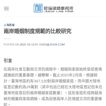
Skip
to
content
上海君倫
兩岸婚姻制度規範的比較研究
POSTED ON
2025-10-13
BY
JOIUS@JOIUS.COM
引言
在兩岸社會互動與交流的過程中，婚姻與家庭始終是促進情
感連結的重要基礎。據瞭解，截止2025年2月底，根據統
計，臺灣地區約有367,120對兩岸婚姻家庭，而中國大陸地
區登記數約為39萬對（其中包括已經在大陸地區登記但未在
臺灣地區登記的兩岸婚姻家庭數量）。這些家庭形成跨越海
峽的親屬與家庭網絡，成為促進兩岸人民情感交流的重要連
結。