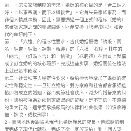
第一，宗法家族制度的需求，婚姻的核心目的是「合二姓之
好，上以事宗廟，而下以繼後世」。它首先是家族事務，而
非個人情感事務。因此，需要通過一個正式的程序（婚約）
來確認家族之間的聯盟關係、財產交換（聘禮/嫁妝）和後
代的血統純正。
第二，「六禮」的程序性要求，古代婚姻遵循「納采、問
名、納吉、納徵、請期、親迎」的「六禮」 程序。其中的
「納吉」（訂婚卜吉）和「納徵」（送聘禮）在實質上就構
成了訂立婚約的核心環節。完成這些步驟，婚姻關係在禮法
上就已基本確定。
第三，社會秩序與穩定性要求，婚約極大地增加了婚姻的確
定性和穩定性。一旦訂立婚約，雙方家庭和社會都會承認這
樁即將成立的婚姻，從而規範社會秩序，減少悔婚帶來的糾
紛。毀約被視為對兩個家族盟約的背叛，是不守信、不道德
的重大行為，通常要承擔嚴厲的法律和社會後果（如沒收聘
禮、嫁妝，或杖刑等）。
2、臺灣地區後跟隨著現代化婚姻觀念的成長，傳統婚約制
度完成了現代化轉型，完成了從「家族契約」到「個人契