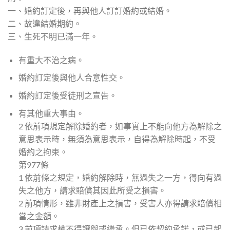
一、婚約訂定後，再與他人訂訂婚約或結婚。
二、故違結婚期約。
三、生死不明已滿一年。
有重大不治之病。
婚約訂定後與他人合意性交。
婚約訂定後受徒刑之宣告。
有其他重大事由。
2 依前項規定解除婚約者，如事實上不能向他方為解除之
意思表示時，無須為意思表示，自得為解除時起，不受
婚約之拘束。
第977條
1 依前條之規定，婚約解除時，無過失之一方，得向有過
失之他方，請求賠償其因此所受之損害。
2 前項情形，雖非財產上之損害，受害人亦得請求賠償相
當之金額。
3 前項請求權不得讓與或繼承。但已依契約承諾，或已起