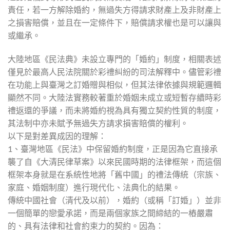
責任，若一方解除婚約，無過失方得請求財產上及非財產上
之損害賠償，並且在一定條件下，賠償請求權也是可以讓與
或繼承。
大陸地區《民法典》未設立專門的「婚約」制度，相關表述
僅見於最高人民法院關於彩禮糾紛的司法解釋中。儘管彩禮
在功能上與臺灣之訂婚贈與相似，但其法律依據與規範邏輯
顯然不同。大陸法實務較著重於婚姻未成立或短暫存續時彩
禮返還的爭議，而未將婚約視為具有獨立契約性質的制度，
其法制中亦未賦予無過失方請求損害賠償的權利。
以下是對差異成因的理解：
1、臺灣地區《民法》中保留婚約制度，正是因為它直接承
襲了自《大清民律草案》以來民國時期的法律框架，而這個
框架本身就是在系統性地將「舊中國」的禮法傳統（宗族、
家庭、婚姻制度）進行現代化、法典化的結果。
傳統中國社會（清代及以前），婚約（或稱「訂婚」）並非
一個簡單的戀愛承諾，而是兩個家族之間締結的一樁嚴肅
的、具有法律和社會約束力的契約。因為：