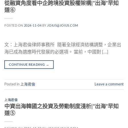
從融資角度看中企跨境投資股權架構|“出海”早知
道⑥
POSTED ON
2024-11-04
BY
JOIUS@JOIUS.COM
文：上海君倫律師事務所 隨著全球經濟結構調整，企業出
海已成為適應時代發展的必選項。 當前，中國對 […]
CONTINUE READING
→
Posted in
上海君倫
Leave a comment
上海君倫
中資出海韓國之投資及勞動制度淺析|“出海”早知
道⑤