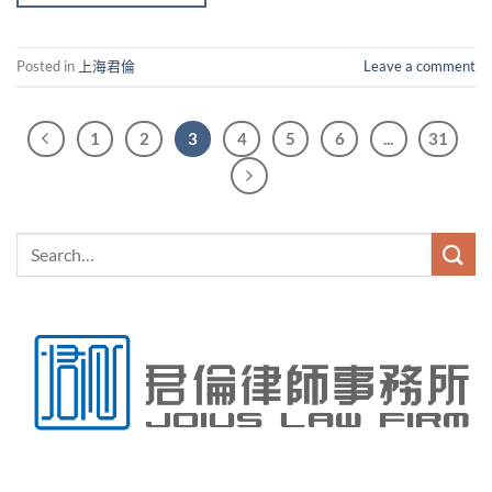
Posted in
上海君倫
Leave a comment
1
2
3
4
5
6
...
31