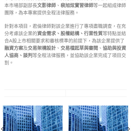
本市場部副部長
文影律師
、
裴旭炫實習律師
等一起組成律師
團隊，為本專案提供全程法律服務。
針對本項目，君倫律師對該企業進行了專項盡職調查，在充
分考慮該企業的
資金需求、股權結構、行業性質
等特點並結
合A股上市相關要求和審核標準的前提下，為該企業提供了
融資方案
及
交易架構設計
、
交易檔起草與審閱
、
協助與投資
人協商、談判
等全程法律服務，並協助該企業完成了項目交
割。