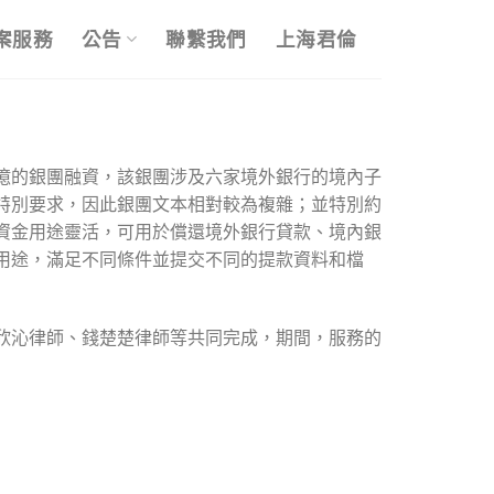
案服務
公告
聯繫我們
上海君倫
億的銀團融資，該銀團涉及六家境外銀行的境內子
特別要求，因此銀團文本相對較為複雜；並特別約
資金用途靈活，可用於償還境外銀行貸款、境內銀
用途，滿足不同條件並提交不同的提款資料和檔
欣沁律師、錢楚楚律師等共同完成，期間，服務的