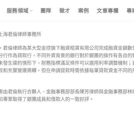
服務領域
團隊
徵才
案例
文章專欄
專
上海君倫律師事務所
，君倫律師為某大型金控旗下融資租賃有限公司完成融資金額數
分行作為貸款行，不同外資背景的銀行對於銀團的操作有各自的
未發生違約情形下，財務指標滿足條件可以適用利率調整機制；
款和充實營運周轉，但在申請提款時需依據每筆貸款資金不同的
案由君倫執行合夥人、金融事務部部長陳芳律師與金融事務部林
和專業取得了銀團成員和借款人的一致好評。