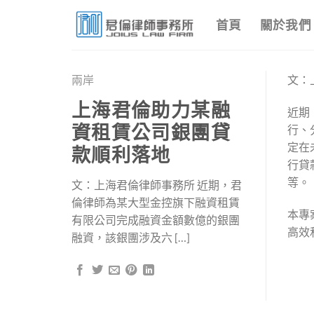
Skip
首頁
關於我們
to
content
兩岸
文：
上海君倫助力某融
近期
資租賃公司銀團貸
行、
定在
款順利落地
行貸
等。
文：上海君倫律師事務所 近期，君
倫律師為某大型金控旗下融資租賃
本專
有限公司完成融資金額數億的銀團
高效
融資，該銀團涉及六 […]