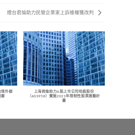
煙台君倫助力民營企業家上訴維權獲改判
力境外銀
上海君倫助力A股上市公司哈森股份
重審
（603958）實施2021年限制性股票激勵計
畫