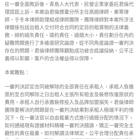
在一審全面敗訴後，青島人大代表、民營企業家委託君倫代
理提起上訴，本案由君倫煙臺分所主任高娟律師、秦寒律
師、于冬本律師助理組成律師團隊，團隊律師對本案所涉法
律關係包括出租人交付符合合同約定目的租賃物的法律義
務、締約過失責任、違約責任、過錯大小，責任劃分在內的
疑難問題進行了多維度研究論證，從不同角度論證一審判決
存在的問題，君倫律師團隊觀點成功被合庭議採納，公平正
義得以彰顯，客戶的合法權益得以保障。
本案難點：
一審判決認定合同被解除的全部責任在承租人，承租人負擔
簽約至合同解除之日出租人主張所有租金及裝修恢復原狀的
費用，承租人自行承擔裝修投入及品牌加盟損失。君倫律師
團隊要解決的問題是在一審判決結果對承租人極端不利的情
況下，在一審法官以自由裁量方式進行過錯分配的情況下，
如何通過現有證據材料精確一審判決錯誤，矯正一審完全主
觀性的責任裁量，如何解讀法律規定，公平合理分配責任承