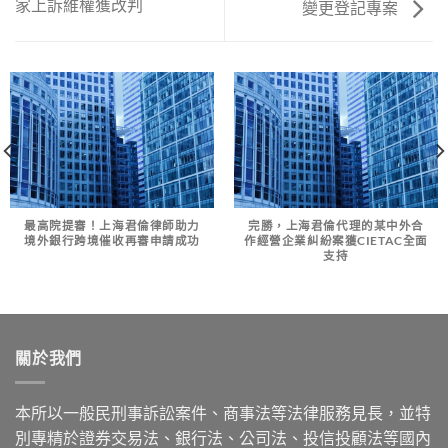
家上訴維權獲改判
變更登記專案
最高院提審！上海君倫律師助力
完勝，上海君倫代理的某中外合
境外銀行跨境催收再審申請成功
作經營企業糾紛案獲CIETAC全面
支持
關於我們
本所以一般民刑事訴訟案件、商事法等法律服務見長，並特
別專精於證券交易法、銀行法、公司法、投信投顧法等國內