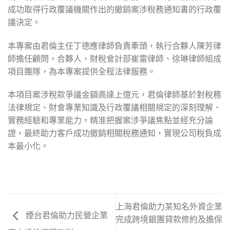
成功取得行政覆議機關作出的撤銷案涉稅務通知書的行政覆
議決定。
本專案由君倫主任丁德應律師負責牽頭，執行合夥人陳芳律
師擔任顧問，合夥人、財稅會計部崔雷律師、徐琳律師組成
項目團隊，為本專案提供全程法律服務。
本項目案涉稅款爭議金額高達上億元，君倫律師基於對稅務
法律規定、財會專業知識及行政覆議相關規定的深刻理解、
實務經驗和專業能力，精准把握案涉爭議焦點並經充分論
證，最終助力客戶成功撤銷相關稅務通知，實現公司稅負成
本最小化。
上海君倫助力某知名外資企業
煙台君倫助力民營企業
完成跨境銀團貸款修約及擔保