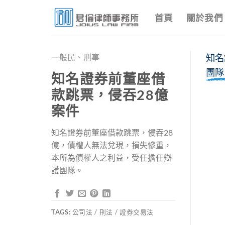
Skip
首頁
關於我們
to
content
一般民、刑事
知名
團隊
知名證券前董座借
款跳票，侵吞28億
案件
知名證券前董座借款跳票，侵吞28
億，債權人無法兌現，損失慘重，
本所為債權人之利益，受任擔任辯
護團隊。
TAGS:
公司法 / 刑法 / 證券交易法