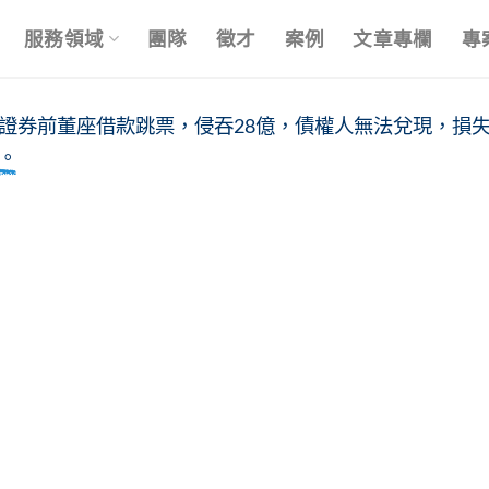
服務領域
團隊
徵才
案例
文章專欄
專
證券前董座借款跳票，侵吞28億，債權人無法兌現，損
。