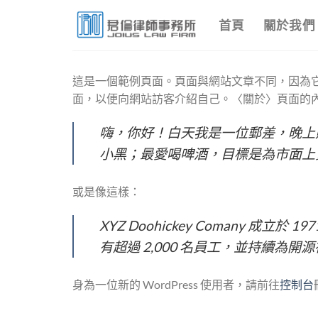
Skip
首頁
關於我們
to
content
這是一個範例頁面。頁面與網站文章不同，因為
面，以便向網站訪客介紹自己。〈關於〉頁面的
嗨，你好！白天我是一位郵差，晚上
小黑；最愛喝啤酒，目標是為市面上
或是像這樣：
XYZ Doohickey Comany
有超過 2,000 名員工，並持續為
身為一位新的 WordPress 使用者，請前往
控制台