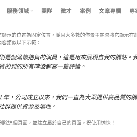
服務領域
團隊
徵才
案例
文章專欄
專
它顯示的位置為固定位置，並且大多數的佈景主題會將它顯示在
內容類似以下示範：
則是個滿懷抱負的演員，這是用來展現自我的網站。
買的到的所有啤酒都寫一篇評論。
 成立於 1971 年，公司成立以來，我們一直為大眾提供高
開源社群提供資源及場地。
刪除這個頁面，並建立屬於自己的頁面。祝使用愉快！