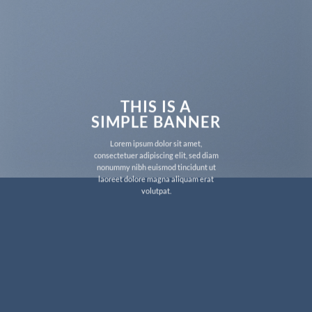
THIS IS A
SIMPLE BANNER
Lorem ipsum dolor sit amet,
consectetuer adipiscing elit, sed diam
nonummy nibh euismod tincidunt ut
laoreet dolore magna aliquam erat
volutpat.