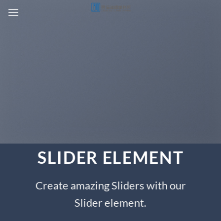
Skip
to
content
SLIDER ELEMENT
Create amazing Sliders with our
Slider element.