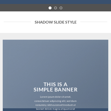
SHADOW SLIDE STYLE
THIS IS A
SIMPLE BANNER
Lorem ipsum dolor sit amet,
consectetuer adipiscing elit, sed diam
nonummy nibh euismod tincidunt ut
laoreet dolore magna aliquam erat