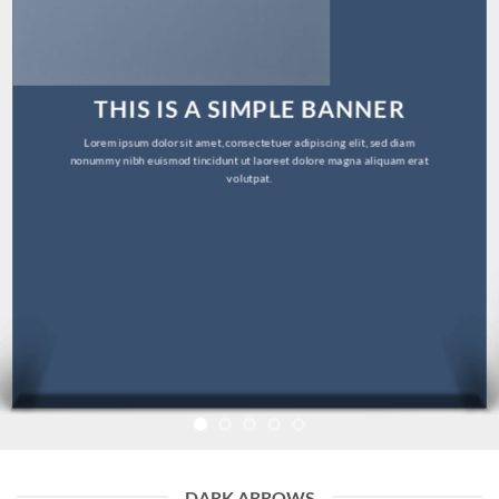
THIS IS A SIMPLE BANNER
Lorem ipsum dolor sit amet, consectetuer adipiscing elit, sed diam
nonummy nibh euismod tincidunt ut laoreet dolore magna aliquam erat
volutpat.
DARK ARROWS