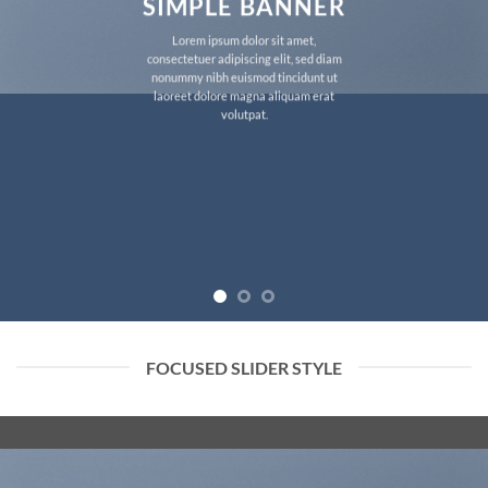
SIMPLE BANNER
Lorem ipsum dolor sit amet,
consectetuer adipiscing elit, sed diam
nonummy nibh euismod tincidunt ut
laoreet dolore magna aliquam erat
volutpat.
FOCUSED SLIDER STYLE