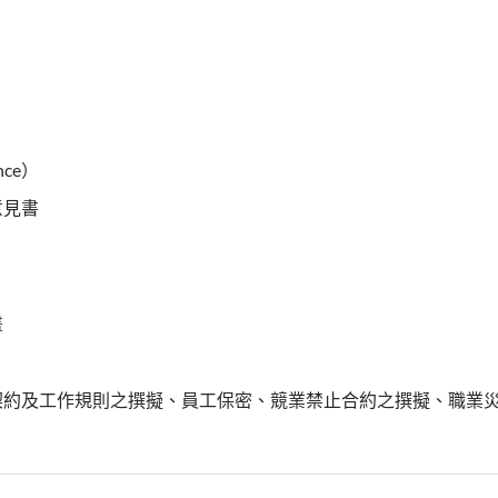
nce）
意見書
畫
契約及工作規則之撰擬、員工保密、競業禁止合約之撰擬、職業