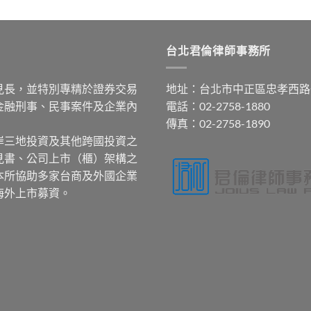
台北君倫律師事務所
見長，並特別專精於證券交易
地址：台北市中正區忠孝西路
金融刑事、民事案件及企業內
電話：02-2758-1880
傳真：02-2758-1890
岸三地投資及其他跨國投資之
見書、公司上市（櫃）架構之
本所協助多家台商及外國企業
海外上市募資。