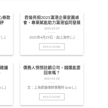
心條款
君倫亮相2025滬港企業家圓桌
評
會，專業賦能助力滬港協同發展
2025-05-07
..]
2025年4月29日，由上海市 [...]
READ MORE
建議
債務人悄悄註銷公司，錢還能要
③
回來嗎？
2025-01-02
..]
文：上海君倫律師事務所 &nb [...]
READ MORE