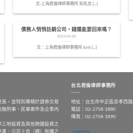
文:上海君倫律師事務所 知名女 [...]
債務人悄悄註銷公司，錢還能要回來嗎？
2025-01-02
文：上海君倫律師事務所 &nb [...]
台北君倫律師事務所
見長，並特別專精於證券交易
地址：台北市中正區忠孝西路
金融刑事、民事案件及企業內
電話：02-2758-1880
傳真：02-2758-1890
岸三地投資及其他跨國投資之
見書、公司上市（櫃）架構之