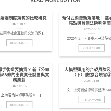
岸婚姻制度規範的比較研究
預付式消費新規落地！ 覈
亮點與首個法院判例簡
2025-10-13
2025-05-13
在兩岸社會互動與交流的過 [...]
2025年5月，最高人民法院發 [.
READ MORE
READ MORE
轉手後還要擔責？ 新《公司
大模型運用的合規風險及
第88條的出資責任謎團與實
（下）|數據合規官
務應對
2025-01-06
2025-01-09
文：上海君倫律師事務所 &nb [.
上海君倫律師事務所 &nb [...]
READ MORE
READ MORE