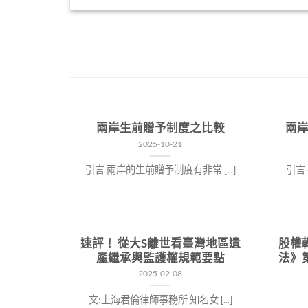
兩岸生前贈予制度之比較
兩
2025-10-21
引言 兩岸的生前贈予制度有非常 [...]
引言 
速評！ 從大S離世看臺灣地區遺
股權
產繼承與監護權規範要點
法》
2025-02-08
文:上海君倫律師事務所 知名女 [...]