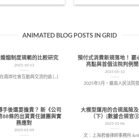
ANIMATED BLOG POSTS IN GRID
岸婚姻制度規範的比較研究
預付式消費新規落地！ 覈
亮點與首個法院判例簡
2025-10-13
2025-05-13
在兩岸社會互動與交流的過 [...]
2025年5月，最高人民法院發 [.
轉手後還要擔責？ 新《公司
大模型運用的合規風險及
第88條的出資責任謎團與實
（下）|數據合規官
務應對
2025-01-06
2025-01-09
文：上海君倫律師事務所 &nb [.