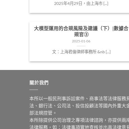
2025年4月29日，由上海市 [...]
大模型運用的合規風險及建議（下）|數據合
規官③
2025-01-06
文：上海君倫律師事務所 &nb [...]
關於我們
本所以一般民刑事訴訟案件、商事法等法律服務
法、銀行法、公司法、投信投顧法等國內外重大
部法規控管。
本所除提供公司治理之專項法律諮詢，亦提供兩
法律服務，如：法律事項實地查核並出具法律意