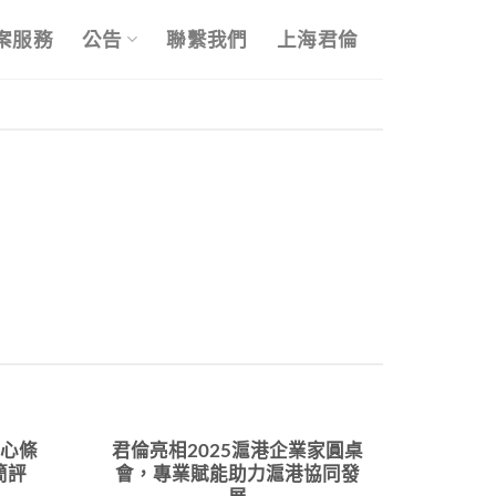
案服務
公告
聯繫我們
上海君倫
覈心條
君倫亮相2025滬港企業家圓桌
簡評
會，專業賦能助力滬港協同發