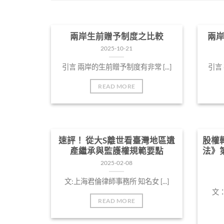
兩岸生前贈予制度之比較
兩
2025-10-21
引言 兩岸的生前贈予制度有非常 [...]
引言 
READ MORE
速評！ 從大S離世看臺灣地區遺
股權
產繼承與監護權規範要點
法》
2025-02-08
文:上海君倫律師事務所 知名女 [...]
文：
READ MORE