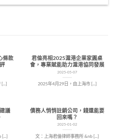
心條款
君倫亮相2025滬港企業家圓桌
評
會，專業賦能助力滬港協同發展
2025-05-07
..]
2025年4月29日，由上海市 [...]
建議
債務人悄悄註銷公司，錢還能要
③
回來嗎？
2025-01-02
..]
文：上海君倫律師事務所 &nb [...]