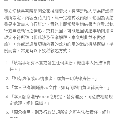
簽立切結書有時是因公家機關要求，有時是私人間為確認權
利所簽定，內容五花八門，無一定格式及內容。也因為切結
書是由當事人自行訂定，實務上即常發生切結書內容難以執
行或無法執行之情形，究其原因，可能是因切結事項與法律
規定不符所致（但此涉及個案解釋，本文對此並不做討
論），亦或是違反切結內容的效力約定的過於概略模糊，舉
例而言，常見有以下幾種敘述方式：
「填寫事項有不實或發生任何糾紛，概由本人負法律責
任。」
「如有虛假或○○情事者，願負一切法律責任。」
「本人已詳細閱讀○○文件，如有問題自負法律責任。」
「本人願意遵守○○○○之規定，若有違反，同意依相關規
定處理，絕無異議。」
「願承擔民、刑及行政法規所定之所有法律責任，絕無