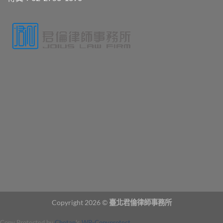
Copyright 2026 ©
臺北君倫律師事務所
Copy Protected by
Chetan
's
WP-Copyprotect
.