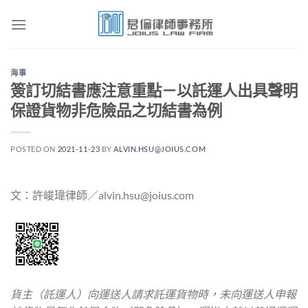
Skip
to
content
海事
簽訂切結書應注意重點－以託運人出具聲明
保證貨物非危險品之切結書為例
POSTED ON
2021-11-23
BY
ALVIN.HSU@JOIUS.COM
文：許峻瑋律師／alvin.hsu@joius.com
貨主（託運人）向運送人請求託運貨物時，未向運送人申報