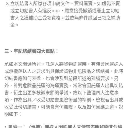
立切結書人所繳各項申請文件、資料屬實。如虛偽不實
或立切結書人有違反○○○，願意接受撤銷或廢止立切結
書人之獲補助金受領資格，並依無條件繳回已領之補助
金。
三、牢記切結書四大重點：
承如本文開頭所述，託運人將貨物託運時，有時會因運送人
或承攬運送人之要求出具保證貨物非危險品之切結書，此時
切結書應如何表達，也會涉及到前段所述的建議要求。另
外，針對危險品託運的海運實務，常常會因託運人出具切結
書，衍生出更多枝微末節的爭議，故以下整理四大注意事
項，作為出具／收受切結書風險衡量的準則，檢視若出具或
收受此份切結書，可能會有何風險，以及如何因應之道。說
明如下：
1.風險一：（承攬）運送人因託運人未清楚表明貨物非危險