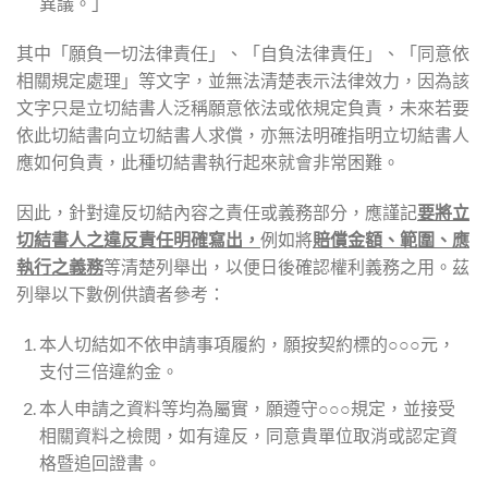
異議。」
其中「願負一切法律責任」、「自負法律責任」、「同意依
相關規定處理」等文字，並無法清楚表示法律效力，因為該
文字只是立切結書人泛稱願意依法或依規定負責，未來若要
依此切結書向立切結書人求償，亦無法明確指明立切結書人
應如何負責，此種切結書執行起來就會非常困難。
因此，針對違反切結內容之責任或義務部分，應謹記
要將立
切結書人之違反責任明確寫出，
例如將
賠償金額、範圍、應
執行之義務
等清楚列舉出，以便日後確認權利義務之用。茲
列舉以下數例供讀者參考：
本人切結如不依申請事項履約，願按契約標的○○○元，
支付三倍違約金。
本人申請之資料等均為屬實，願遵守○○○規定，並接受
相關資料之檢閱，如有違反，同意貴單位取消或認定資
格暨追回證書。