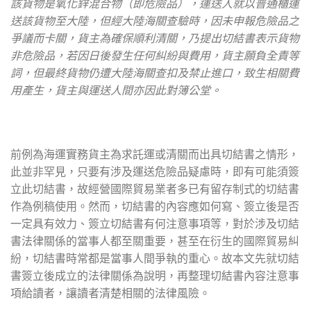
該貨物是氧化鋅混合物（即危險品），運送人就以普通櫃運
送該貨物至大陸，但經大陸海關查驗時，因未申報危險品之
爭議而卡關，貨主為確保順利清關，乃提出切結書表示貨物
非危險品，若因日後發生任何糾紛與費用，貨主願負全責等
詞，但最終貨物仍遭大陸海關查扣及禁止進口，致生相關費
用產生，貨主與運送人間亦因此對簿公堂。
前例為海運實務貨主為求託運或清關而出具切結書之情形，
此並非罕見，只要有涉及運送危險品疑慮時，即有可能須簽
立此切結書，故經營國際貿易業者多已有留存制式的切結書
作為例稿使用。然而，切結書的內容應如何寫、簽立後是否
一定具有效力、簽立切結書有何注意事項等，對於涉及切結
書法律關係的當事人都至關重要，甚至在衍生的國際貿易糾
紛，切結書時常都是當事人間爭執的重心。故本文先就切結
書簽立後成立的法律關係為說明，再整理切結書內容注意事
項給讀者，讓讀者清楚相關的法律風險。