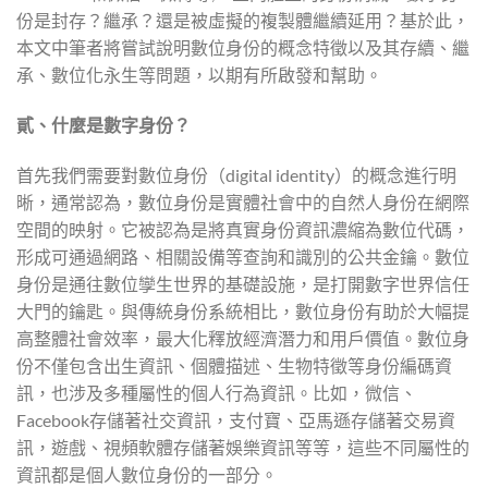
份是封存？繼承？還是被虛擬的複製體繼續延用？基於此，
本文中筆者將嘗試說明數位身份的概念特徵以及其存續、繼
承、數位化永生等問題，以期有所啟發和幫助。
貳、什麼是數字身份？
首先我們需要對數位身份（digital identity）的概念進行明
晰，通常認為，數位身份是實體社會中的自然人身份在網際
空間的映射。它被認為是將真實身份資訊濃縮為數位代碼，
形成可通過網路、相關設備等查詢和識別的公共金鑰。數位
身份是通往數位孿生世界的基礎設施，是打開數字世界信任
大門的鑰匙。與傳統身份系統相比，數位身份有助於大幅提
高整體社會效率，最大化釋放經濟潛力和用戶價值。數位身
份不僅包含出生資訊、個體描述、生物特徵等身份編碼資
訊，也涉及多種屬性的個人行為資訊。比如，微信、
Facebook存儲著社交資訊，支付寶、亞馬遜存儲著交易資
訊，遊戲、視頻軟體存儲著娛樂資訊等等，這些不同屬性的
資訊都是個人數位身份的一部分。