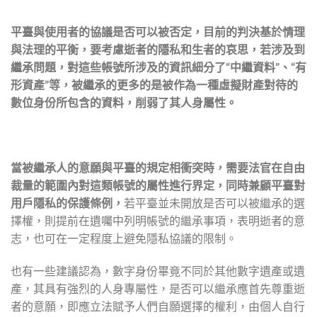
平臺與使用者的協議是否可以被否定，目前的判決基於情理
與法理的平衡，要考慮逝者的隱私和生者的哀思，若涉及到
繼承問題，對這些帳號所涉及的資訊細分了“中繼資料”、“有
形資產”等，被繼承的更多的是被作為一種虛擬財產對待的
數位身份所包含的資料，削弱了其人身屬性。
當被繼承人的意願與平臺的規定相衝突時，需要法官在自由
裁量的範圍內對這類帳號的屬性進行界定，同時兼顧平臺對
用戶隱私的保護條例，
若平臺並未開放是否可以被繼承的選
擇權，則提前在遺囑中列明帳號的繼承事項，表明逝者的意
志，也可在一定程度上避免隱私協議的限制。
也有一些建議認為，數字身份畢竟不同於其他數字遺產或遺
產，其具有強烈的人身專屬性，是否可以繼承應首先尊重逝
者的意願，即應立法賦予人們自願選擇的權利，由個人自行