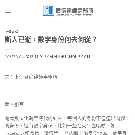
Skip
to
content
上海君倫
斯人已逝，數字身份何去何從？
POSTED ON
2022-11-01
BY
ALVIN.HSU@JOIUS.COM
文：上海君倫律師事務所
壹、引言
隨著數位化轉型時代的到來，每個人的身份不僅僅是肉體上
的身份，還有數字身份，比如一些社交平臺帳號，如
Facebook和微信、微博等,一旦肉體上的身份消滅，數字身