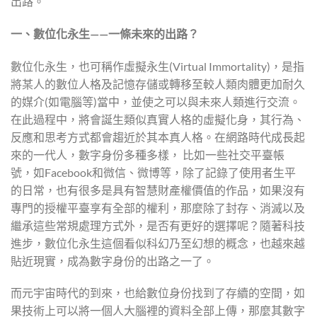
出路。
一、數位化永生——一條未來的出路？
數位化永生，也可稱作虛擬永生(Virtual Immortality)，是指
將某人的數位人格及記憶存儲或轉移至較人類肉體更加耐久
的媒介(如電腦等)當中，並使之可以與未來人類進行交流。
在此過程中，將會誕生類似真實人格的虛擬化身，其行為、
反應和思考方式都會趨近於其本真人格。在網路時代成長起
來的一代人，數字身份多種多樣， 比如一些社交平臺帳
號，如Facebook和微信、微博等，除了記錄了使用者生平
的日常，也有很多是具有智慧財產權價值的作品，如果沒有
專門的授權平臺享有全部的權利，那麼除了封存、消滅以及
繼承這些常規處理方式外，是否有更好的選擇呢？隨著科技
進步，數位化永生這個看似科幻乃至幻想的概念，也越來越
貼近現實，成為數字身份的出路之一了。
而元宇宙時代的到來，也給數位身份找到了存續的空間，如
果技術上可以將一個人大腦裡的資料全部上傳，那麼其數字