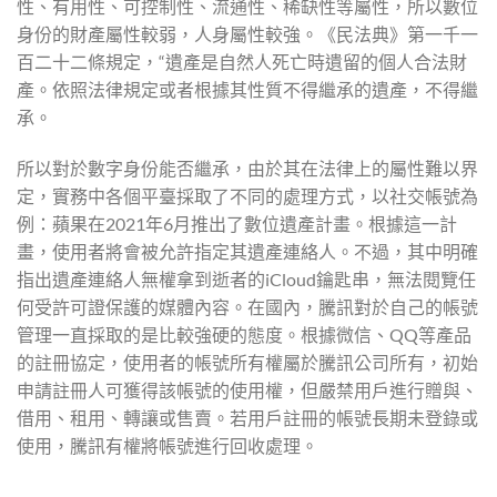
性、有用性、可控制性、流通性、稀缺性等屬性，所以數位
身份的財產屬性較弱，人身屬性較強。《民法典》第一千一
百二十二條規定，“遺產是自然人死亡時遺留的個人合法財
產。依照法律規定或者根據其性質不得繼承的遺產，不得繼
承。
所以對於數字身份能否繼承，由於其在法律上的屬性難以界
定，實務中各個平臺採取了不同的處理方式，以社交帳號為
例：蘋果在2021年6月推出了數位遺產計畫。根據這一計
畫，使用者將會被允許指定其遺產連絡人。不過，其中明確
指出遺產連絡人無權拿到逝者的iCloud鑰匙串，無法閱覽任
何受許可證保護的媒體內容。在國內，騰訊對於自己的帳號
管理一直採取的是比較強硬的態度。根據微信、QQ等產品
的註冊協定，使用者的帳號所有權屬於騰訊公司所有，初始
申請註冊人可獲得該帳號的使用權，但嚴禁用戶進行贈與、
借用、租用、轉讓或售賣。若用戶註冊的帳號長期未登錄或
使用，騰訊有權將帳號進行回收處理。