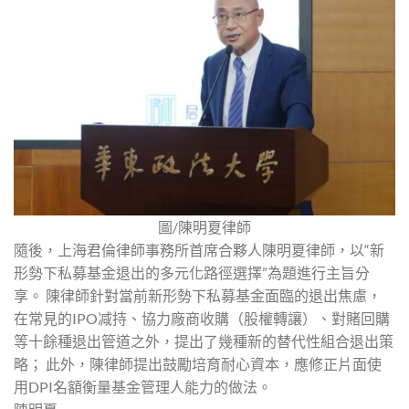
圖/陳明夏律師
隨後，上海君倫律師事務所首席合夥人陳明夏律師，以“新
形勢下私募基金退出的多元化路徑選擇”為題進行主旨分
享。 陳律師針對當前新形勢下私募基金面臨的退出焦慮，
在常見的IPO减持、協力廠商收購（股權轉讓）、對賭回購
等十餘種退出管道之外，提出了幾種新的替代性組合退出策
略； 此外，陳律師提出鼓勵培育耐心資本，應修正片面使
用DPI名額衡量基金管理人能力的做法。