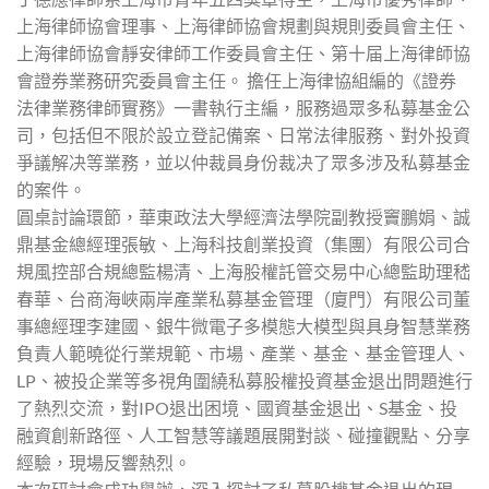
上海律師協會理事、上海律師協會規劃與規則委員會主任、
上海律師協會靜安律師工作委員會主任、第十届上海律師協
會證券業務研究委員會主任。 擔任上海律協組編的《證券
法律業務律師實務》一書執行主編，服務過眾多私募基金公
司，包括但不限於設立登記備案、日常法律服務、對外投資
爭議解决等業務，並以仲裁員身份裁决了眾多涉及私募基金
的案件。
圓桌討論環節，華東政法大學經濟法學院副教授竇鵬娟、誠
鼎基金總經理張敏、上海科技創業投資（集團）有限公司合
規風控部合規總監楊清、上海股權託管交易中心總監助理嵇
春華、台商海峽兩岸產業私募基金管理（廈門）有限公司董
事總經理李建國、銀牛微電子多模態大模型與具身智慧業務
負責人範曉從行業規範、市場、產業、基金、基金管理人、
LP、被投企業等多視角圍繞私募股權投資基金退出問題進行
了熱烈交流，對IPO退出困境、國資基金退出、S基金、投
融資創新路徑、人工智慧等議題展開對談、碰撞觀點、分享
經驗，現場反響熱烈。