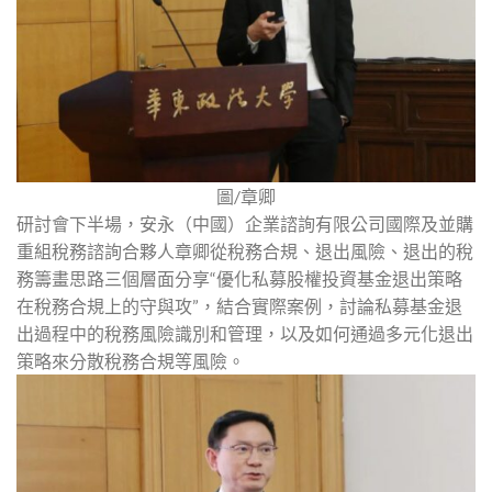
圖/章卿
研討會下半場，安永（中國）企業諮詢有限公司國際及並購
重組稅務諮詢合夥人章卿從稅務合規、退出風險、退出的稅
務籌畫思路三個層面分享“優化私募股權投資基金退出策略
在稅務合規上的守與攻”，結合實際案例，討論私募基金退
出過程中的稅務風險識別和管理，以及如何通過多元化退出
策略來分散稅務合規等風險。