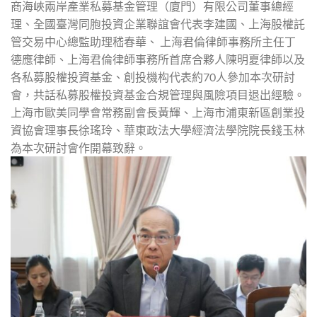
商海峽兩岸產業私募基金管理（廈門）有限公司董事總經
理、全國臺灣同胞投資企業聯誼會代表李建國、上海股權託
管交易中心總監助理嵇春華、 上海君倫律師事務所主任丁
德應律師、上海君倫律師事務所首席合夥人陳明夏律師以及
各私募股權投資基金、創投機构代表約70人參加本次研討
會，共話私募股權投資基金合規管理與風險項目退出經驗。
上海市歐美同學會常務副會長黃輝、上海市浦東新區創業投
資協會理事長徐瑤玲、華東政法大學經濟法學院院長錢玉林
為本次研討會作開幕致辭。