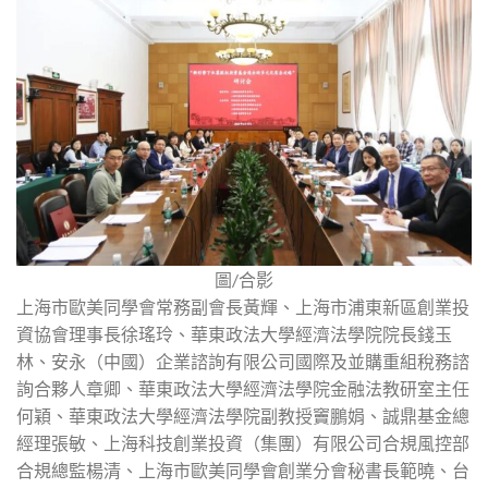
圖/合影
上海市歐美同學會常務副會長黃輝、上海市浦東新區創業投
資協會理事長徐瑤玲、華東政法大學經濟法學院院長錢玉
林、安永（中國）企業諮詢有限公司國際及並購重組稅務諮
詢合夥人章卿、華東政法大學經濟法學院金融法教研室主任
何穎、華東政法大學經濟法學院副教授竇鵬娟、誠鼎基金總
經理張敏、上海科技創業投資（集團）有限公司合規風控部
合規總監楊清、上海市歐美同學會創業分會秘書長範曉、台