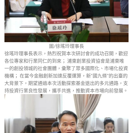
圖/徐瑤玲理事長
徐瑤玲理事長表示，熱烈祝賀本次研討會的成功召開，歡迎
各位專家和行業同仁的到來； 浦東創業投資協會是浦東唯
一的創投領城的社會團體，彙聚了眾多國際化、市場化投資
機構； 在當今金融創新加速反覆運算，新“國九條”的出臺的
大背景下，期望通過本次活動探索基金退出的多元通路，支
持投資行業良性發展，攜手共進，推動資本市場向前發展。