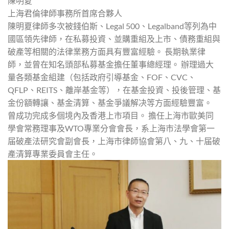
陳明夏
上海君倫律師事務所首席合夥人
陳明夏律師多次被錢伯斯、Legal 500、Legalband等列為中
國區領先律師，在私募投資、並購重組及上市、債務重組與
破產等相關的法律業務方面具有豐富經驗。 長期執業律
師，並曾在知名頭部私募基金擔任董事總經理。 辦理過大
量各類基金組建（包括政府引導基金、FOF、CVC、
QFLP、REITS、離岸基金等），在基金投資、投後管理、基
金份額轉讓、基金清算、基金爭議解决等方面經驗豐富。
曾成功完成多個境內及香港上市項目。 擔任上海市歐美同
學會常務理事及WTO專業分會會長，系上海市法學會第一
届破產法研究會副會長，上海市律師協會第八、九、十届破
產清算專業委員會主任。