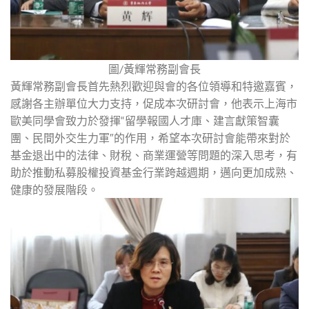
圖/黃輝常務副會長
黃輝常務副會長首先熱烈歡迎與會的各位領導和特邀嘉賓，
感謝各主辦單位大力支持，促成本次研討會，他表示上海市
歐美同學會致力於發揮“留學報國人才庫、建言獻策智囊
團、民間外交生力軍″的作用，希望本次研討會能帶來對於
基金退出中的法律、財稅、商業運營等問題的深入思考，有
助於推動私募股權投資基金行業跨越週期，邁向更加成熟、
健康的發展階段。