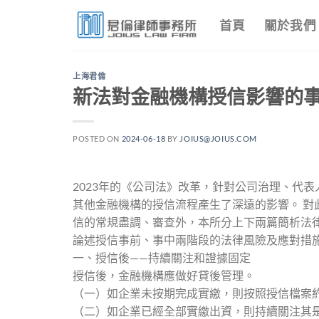
Skip
首頁
關於我們
to
content
上海君倫
新法對金融機構授信影響的事
POSTED ON
2024-06-18
BY
JOIUS@JOIUS.COM
2023年的《公司法》改革，針對公司治理、代
其他金融機構的授信流程產生了深遠的影響。 
信的常規盡調、審查外，本所分上下兩篇簡析法
論述授信事前、事中兩階段的法律風險及應對措
一、授信後——持續關注和證據固定
授信後，金融機構應做好貸後管理。
（一）如企業未按期完成實繳，則按照授信檔案
（二）如企業已經全部實繳出資，則持續關注其