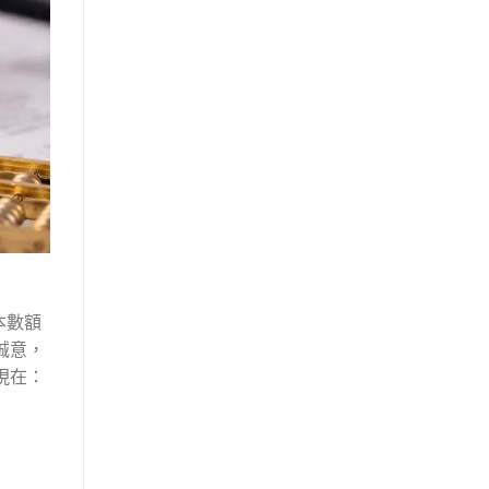
本數額
誠意，
現在：