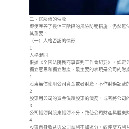
二、逃廢債的催收
即使完善了授信三階段的風險防範措施，仍然無
其重要。
（一）人格否認的情形
1
人格混同
根據《全國法院民商事審判工作會紀要》，認定
獨立意思和獨立財產，最主要的表現是公司的財產
1
股東無償使用公司資金或者財產，不作財務記載
2
股東用公司的資金償還股東的債務，或者將公司
3
公司帳簿與股東帳簿不分，致使公司財產與股東
4
股東自身收益與公司盈利不加區分，致使雙方利