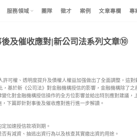
服務領域
團隊
徵才
案例
文章專欄
專
後及催收應對|新公司法系列文章⑩
表人許可權、透明度提升及債權人權益加强做出了全面調整，這對
對此，基於新《公司法》對金融機構授信的影響，金融機構除了之
律變化對金融機構授信操作的全方位影響並給出特別應對建議，
施，下篇即針對事後及催收應對進行進一步解讀。
約定加速授信款項到期。
是否有減資、抽逃出資行為以及核查其實繳出資的用途。