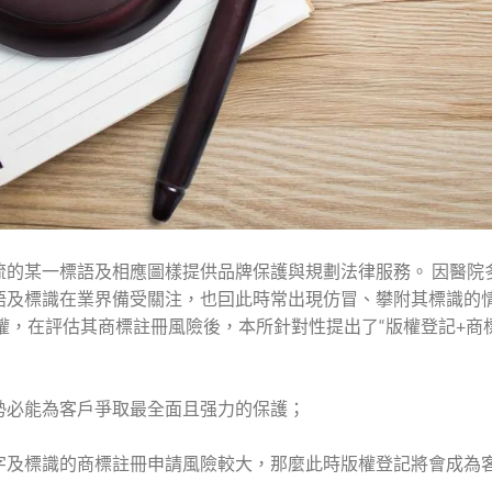
流的某一標語及相應圖樣提供品牌保護與規劃法律服務。 因醫院
語及標識在業界備受關注，也囙此時常出現仿冒、攀附其標識的
權，在評估其商標註冊風險後，本所針對性提出了“版權登記+商
勢必能為客戶爭取最全面且强力的保護；
字及標識的商標註冊申請風險較大，那麼此時版權登記將會成為