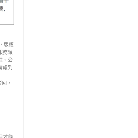
，版權
服務類
性、公
考慮到
駁回，
月才能