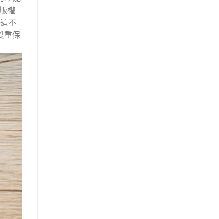
於版權
 這不
雙重保