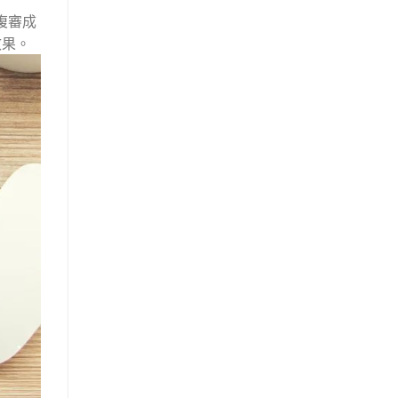
複審成
效果。