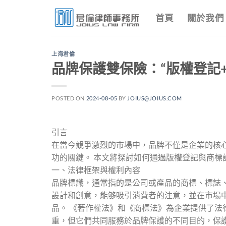
Skip
首頁
關於我們
to
content
上海君倫
品牌保護雙保險：“版權登記
POSTED ON
2024-08-05
BY
JOIUS@JOIUS.COM
引言
在當今競爭激烈的市場中，品牌不僅是企業的核
功的關鍵。 本文將探討如何通過版權登記與商標
一、法律框架與權利內容
品牌標識，通常指的是公司或產品的商標、標誌
設計和創意，能够吸引消費者的注意，並在市場
品。 《著作權法》和《商標法》為企業提供了法
重，但它們共同服務於品牌保護的不同目的，保