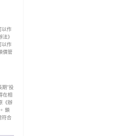
可以作
辦法》
可以作
鎖價管
期”投
得在相
原《辦
。 鎖
需符合