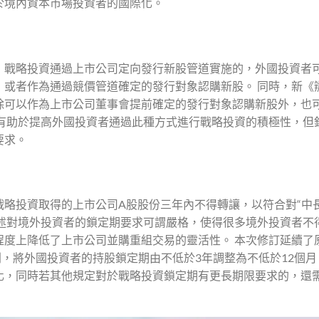
於境內資本市場投資者的國際化。
，戰略投資通過上市公司定向發行新股管道實施的，外國投資者
，或者作為通過競價管道確定的發行對象認購新股。 同時，新《
除可以作為上市公司董事會提前確定的發行對象認購新股外，也
將有助於提高外國投資者通過此種方式進行戰略投資的積極性，但
要求。
略投資取得的上市公司A股股份三年內不得轉讓，以符合對“中長
上述對境外投資者的鎖定期要求可謂嚴格，使得很多境外投資者不
程度上降低了上市公司並購重組交易的靈活性。 本次修訂延續了
，將外國投資者的持股鎖定期由不低於3年調整為不低於12個月
化，同時若其他規定對於戰略投資鎖定期有更長期限要求的，還