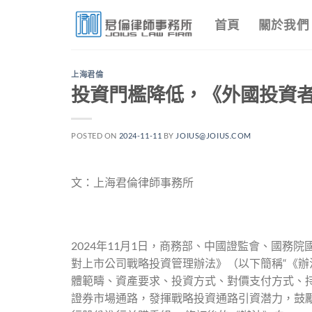
Skip
首頁
關於我們
to
content
上海君倫
投資門檻降低，《外國投資
POSTED ON
2024-11-11
BY
JOIUS@JOIUS.COM
文：上海君倫律師事務所
2024年11月1日，商務部、中國證監會、國
對上市公司戰略投資管理辦法》（以下簡稱“《辦
體範疇、資產要求、投資方式、對價支付方式、
證券市場通路，發揮戰略投資通路引資潜力，鼓