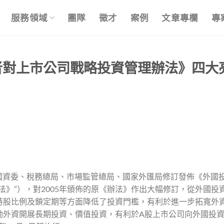
服務領域
團隊
徵才
案例
文章專欄
專
者對上市公司戰略投資管理辦法》四大
務院國資委、稅務總局、市場監管總局、國家外匯局修訂發佈《外國
法》”），對2005年頒佈的原《辦法》作出大幅修訂，從外國投
持股比例及鎖定期等方面降低了投資門檻，有利於進一步拓寬外
勵外資開展長期投資、價值投資，有利於A股上市公司向外國投