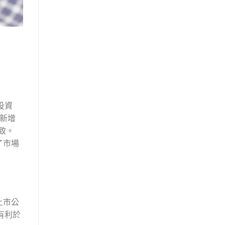
投資
新增
致。
了市場
上市公
有利於