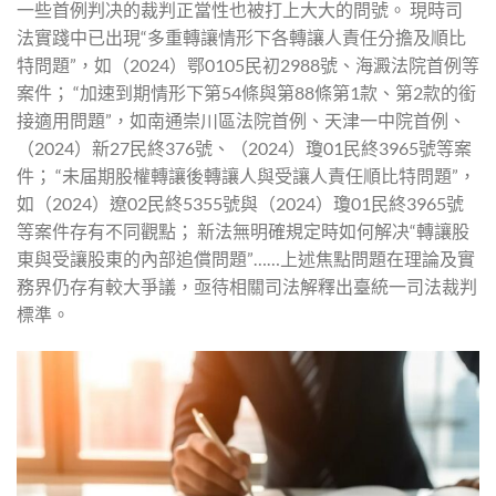
一些首例判决的裁判正當性也被打上大大的問號。 現時司
法實踐中已出現“多重轉讓情形下各轉讓人責任分擔及順比
特問題”，如（2024）鄂0105民初2988號、海澱法院首例等
案件； “加速到期情形下第54條與第88條第1款、第2款的銜
接適用問題”，如南通崇川區法院首例、天津一中院首例、
（2024）新27民終376號、（2024）瓊01民終3965號等案
件； “未届期股權轉讓後轉讓人與受讓人責任順比特問題”，
如（2024）遼02民終5355號與（2024）瓊01民終3965號
等案件存有不同觀點； 新法無明確規定時如何解决“轉讓股
東與受讓股東的內部追償問題”……上述焦點問題在理論及實
務界仍存有較大爭議，亟待相關司法解釋出臺統一司法裁判
標準。