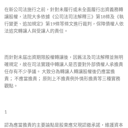
在新公司法施行之前，針對未履行或未全面履行出資義務轉
讓股權，法院大多依據《公司法司法解釋三》第18條及《執
行變更、追加規定》第19條等條文進行裁判，保障債權人依
法追究轉讓人與受讓人的責任。
而針對未届出資期限股權轉讓後，因舊法及司法解釋並無明
確規定，故在司法實踐中轉讓人是否要對外部債權人承擔責
任存有不少爭議。 大致分為轉讓人轉讓股權後仍應當擔
責； 不應當擔責； 原則上不擔責例外情形擔責等三種實務
觀點。
1
認為應當擔責的主要論點是股東應兌現認繳承諾，維護資本