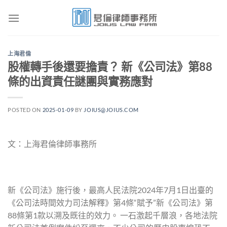
Skip
to
content
上海君倫
股權轉手後還要擔責？ 新《公司法》第88
條的出資責任謎團與實務應對
POSTED ON
2025-01-09
BY
JOIUS@JOIUS.COM
文：上海君倫律師事務所
新《公司法》施行後，最高人民法院2024年7月1日出臺的
《公司法時間效力司法解釋》第4條“賦予”新《公司法》第
88條第1款以溯及既往的效力。 一石激起千層浪，各地法院