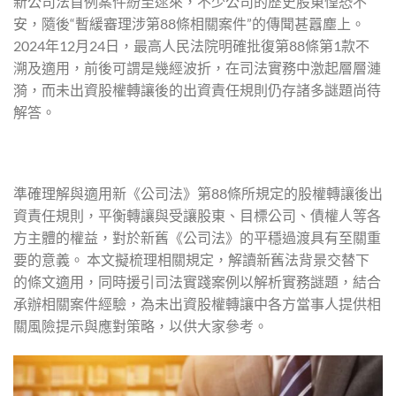
新公司法首例案件紛至遝來，不少公司的歷史股東惶恐不
安，隨後“暫緩審理涉第88條相關案件”的傳聞甚囂塵上。
2024年12月24日，最高人民法院明確批復第88條第1款不
溯及適用，前後可謂是幾經波折，在司法實務中激起層層漣
漪，而未出資股權轉讓後的出資責任規則仍存諸多謎題尚待
解答。
準確理解與適用新《公司法》第88條所規定的股權轉讓後出
資責任規則，平衡轉讓與受讓股東、目標公司、債權人等各
方主體的權益，對於新舊《公司法》的平穩過渡具有至關重
要的意義。 本文擬梳理相關規定，解讀新舊法背景交替下
的條文適用，同時援引司法實踐案例以解析實務謎題，結合
承辦相關案件經驗，為未出資股權轉讓中各方當事人提供相
關風險提示與應對策略，以供大家參考。