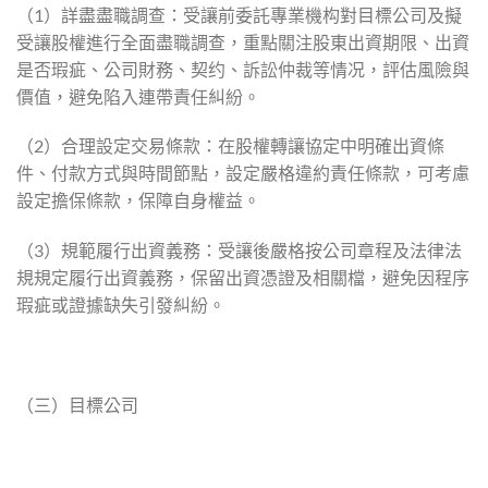
（1）詳盡盡職調查：受讓前委託專業機构對目標公司及擬
受讓股權進行全面盡職調查，重點關注股東出資期限、出資
是否瑕疵、公司財務、契约、訴訟仲裁等情况，評估風險與
價值，避免陷入連帶責任糾紛。
（2）合理設定交易條款：在股權轉讓協定中明確出資條
件、付款方式與時間節點，設定嚴格違約責任條款，可考慮
設定擔保條款，保障自身權益。
（3）規範履行出資義務：受讓後嚴格按公司章程及法律法
規規定履行出資義務，保留出資憑證及相關檔，避免因程序
瑕疵或證據缺失引發糾紛。
（三）目標公司