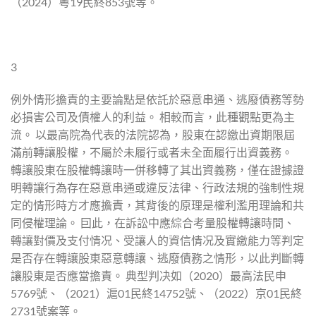
（2024）粵19民終853號等。
3
例外情形擔責的主要論點是依託於惡意串通、逃廢債務等勢
必損害公司及債權人的利益。 相較而言，此種觀點更為主
流。 以最高院為代表的法院認為，股東在認繳出資期限屆
滿前轉讓股權，不屬於未履行或者未全面履行出資義務。
轉讓股東在股權轉讓時一併移轉了其出資義務，僅在證據證
明轉讓行為存在惡意串通或違反法律、行政法規的強制性規
定的情形時方才應擔責，其背後的原理是權利濫用理論和共
同侵權理論。 囙此，在訴訟中應綜合考量股權轉讓時間、
轉讓對價及支付情况、受讓人的資信情况及實繳能力等判定
是否存在轉讓股東惡意轉讓、逃廢債務之情形，以此判斷轉
讓股東是否應當擔責。 典型判决如（2020）最高法民申
5769號、（2021）滬01民終14752號、（2022）京01民終
2731號案等。