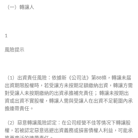
（一）轉讓人
1
風險提示
（1）出資責任風險：依據新《公司法》第88條，轉讓未届
出資期限股權時，若受讓方未按期足額繳納出資，轉讓方需
對受讓人未按期繳納的出資承擔補充責任； 轉讓未按期出
資或出資不實股權，轉讓人需與受讓人在出資不足範圍內承
擔連帶責任。
（2）惡意轉讓風險認定：在公司經營不佳等情况下轉讓股
權，若被認定惡意逃避出資義務或損害債權人利益，可能承
擔更廣泛的連帶責任。