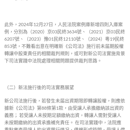
此外，2024年12月27日，人民法院案例庫新增四則入庫案
例，分別為（2020）京03民終3634號、（2021）京03民終
6207號、（2023）豫01民終12110號、（2024）粵19民終
853號，不難看出意在明確新《公司法》施行前未届期股權
轉讓中股東責任的相關裁判規則，或可對新公司法實施背景
下司法實踐中法院處理相關問題提供裁判思路。
（二）新法施行後的司法實務展望
新公司法施行後，若發生未届出資期限即轉讓股權，則應依
據新《公司法》第88條第1款，由受讓人承擔繳納該出資的
義務； 若受讓人未按期足額繳納出資，轉讓人需對受讓人
未按期繳納的出資承擔補充責任。 在司法實踐中，法院應
重點審查受讓人的出資履行情况、債權形成時間、受讓人償