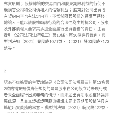
充實原則； 股權轉讓的交易自由和股東期限利益的行使不
能損害公司和公司債權人的信賴利益； 股東對公司出資既
有契约内容也有法定内容，不當然隨著股權的轉讓而轉移；
轉讓人不能以該股權轉讓行為的合法性為由對抗公司、股東
及外部債權人要求其承擔全面履行出資義務的責任。 主要
援引《公司法司法解釋三》第13條、第18條進行裁判，典
型判决如（2021）粵民終1071號、（2021）蘇03民終7173
號等。
2
認為不應擔責的主要論點是《公司法司法解釋三》第13條第
2款的補充賠償責任規制的是是股東在公司設立時未履行或
者未全面履行出資義務的情形，而未届出資期限股權轉讓非
屬此類，且並無證據證明股東轉讓未届出資期限股權時具有
逃避出資義務的惡意。 典型判决如（2021）皖民終427號、