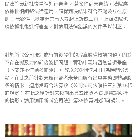
民法院最新批復精神進行審查。 若案件尚未審結，法院應
依據批復調整法律適用，確保判决結果符合不溯及既往原
則； 若案件已審結但當事人提起上訴或三审，上級法院也
應依據批復進行審查，對適用法律錯誤的案件予以糾正。
對於新《公司法》施行前後發生的瑕疵股權轉讓問題，因並
不存在溯及力的前後波折問題，實務中現時暫無普遍爭議
（下文亦不作過多闡述）。 故以2024年7月1日為時間分割
點，在此之前針對未履行或者未全面履行出資義務即轉讓股
權的情形，適用當時合法有效《公司法司法解釋三》第18條
的規定； 在此之後針對未按期出資或出資不實即轉讓股權
的情形，適用適用新《公司法》第88條第2款即可規制。