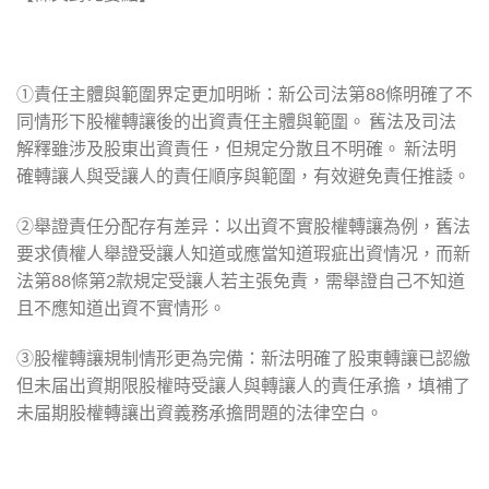
①責任主體與範圍界定更加明晰：新公司法第88條明確了不
同情形下股權轉讓後的出資責任主體與範圍。 舊法及司法
解釋雖涉及股東出資責任，但規定分散且不明確。 新法明
確轉讓人與受讓人的責任順序與範圍，有效避免責任推諉。
②舉證責任分配存有差异：以出資不實股權轉讓為例，舊法
要求債權人舉證受讓人知道或應當知道瑕疵出資情况，而新
法第88條第2款規定受讓人若主張免責，需舉證自己不知道
且不應知道出資不實情形。
③股權轉讓規制情形更為完備：新法明確了股東轉讓已認繳
但未届出資期限股權時受讓人與轉讓人的責任承擔，填補了
未届期股權轉讓出資義務承擔問題的法律空白。