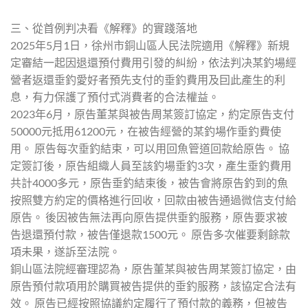
三、從首例判决看《解釋》的實踐落地
2025年5月1日，徐州市銅山區人民法院適用《解釋》新規
定審結一起因退還預付費用引發的糾紛，依法判决某釣場經
營者返還垂釣愛好者預先支付的垂釣費用及囙此產生的利
息，有力保護了預付式消費者的合法權益。
2023年6月，原告董某與被告周某簽訂協定，約定原告支付
50000元抵用61200元，在被告經營的某釣場作垂釣費使
用。 原告每次垂釣結束，可以用回魚管道回款給原告。 協
定簽訂後，原告組織人員至該釣場垂釣3次，產生垂釣費用
共計4000多元，原告垂釣結束後，被告會將原告釣到的魚
按照雙方約定的價格進行回收，回款由被告通過微信支付給
原告。 後因被告無法再向原告提供垂釣服務，原告要求被
告退還預付款，被告僅退款1500元。 原告多次催要剩餘款
項未果，遂訴至法院。
銅山區法院經審理認為，原告董某與被告周某簽訂協定，由
原告預付款項用於購買被告提供的垂釣服務，該協定合法有
效。 原告已經按照協議約定履行了預付款的義務，但被告