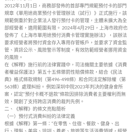
2012年11月1日，商務部發佈的首部專門規範預付卡的部門
規章《單用途商業預付卡管理辦法（試行）》正式施行，該
規範側重於對企業法人發行預付卡的管理，主體未擴大為全
部經營者，適用範圍有限。 2024年4月29日，上海市政府也
發佈了《上海市單用途預付消費卡管理實施辦法》，該辦法
要求經營者將預付資金存入專用存管帳戶，並要求了資金監
管、資訊公示、風險警示等制度，有效防範經營者挪用資金
的風險。
在《解釋》施行前的法律實踐中，司法機關主要依據《消費
者權益保護法》第五十五條懲罰性賠償條款，結合《民法
典》格式條款規制（第496-498條）和合同法定解除權（第
563條）處理糾紛。 例如深圳中院2023年判决的健身會所
案，認定“預付卡概不退款”條款因排除消費者主要權利而無
效，開創了支持跨店消費的裁判先例。
二、《解釋》的條文亮點簡析
（一）預付式消費糾紛的法律定義
根據《解釋》第一條：“在零售、住宿、餐飲、健身、出
行、理髮、美容、培訓、養老、旅遊等生活消費領域，經營