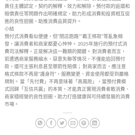
責任主體認定，契约的解釋、效力和解除，預付款的返還和
賠償責任等問題作出明確規定，助力形成消費和投資相互促
進的良性迴圈，助推消費品質提升。
小結
預付式消費看似便捷，但“閉店跑路”“霸王條款”等亂象頻
發，讓消費者和商家都憂心忡忡。 2025年施行的預付式消
費司法解釋，正是解决這一難題的關鍵。 對消費者而言，
若遭遇商家服務縮水、惡意失聯等情况，不僅能追回預付
款，還可主張利息甚至懲罰性賠償； 對商家而言，應注意
格式條款不再是“護身符”，服務變更、資金使用都受到嚴格
規制。 當「先付費」不再意味著「高風險」，當預付費模
式回歸「互信共贏」的本質，才能真正實現消費者敢消費、
商家穩經營的良性迴圈，助力打造健康與可持續發展的消費
市場。