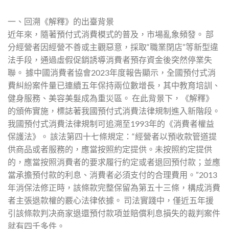
一、回溯《解釋》的出臺背景
近年來，隨著預付式消費模式的普及，市場亂象頻發。 部
分經營者因經營不善或主觀惡意，採取“職業閉店”等新型違
法手段，通過虛假促銷誘導消費者預存資金後突然停業失
聯。 據中國消費者協會2023年度報告顯示，全國預付式消
費糾紛案件量已連續五年保持兩位數增長，其中教育培訓、
健身服務、美容美髮成為重災區。 在此背景下，《解釋》
的頒佈實施，標誌著我國預付式消費法律規制進入新階段。
我國預付式消費法律規制可追溯至1993年的《消費者權益
保護法》。 該法第四十七條規定：“經營者以預收款管道提
供商品或者服務的，應當按照約定提供。未按照約定提供
的，應當按照消費者的要求履行約定或者退回預付款；並應
當承擔預付款的利息、消費者必須支付的合理費用。”2013
年消保法修正時，該條款完整保留為第五十三條，構成消費
者主張退款權的覈心法律依據。 司法實踐中，僅近五年援
引該條款判决商家退還預付款項並賠償利息損失的裁判案件
就有四千多件。