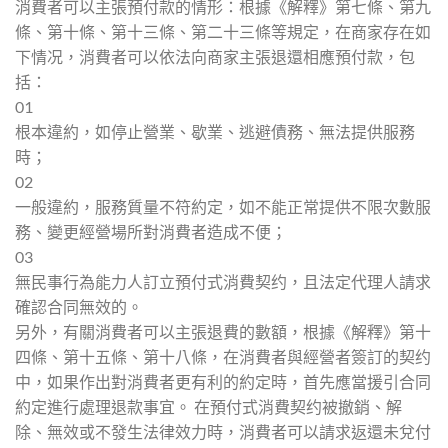
消費者可以主張預付款的情形：根據《解釋》第七條、第九
條、第十條、第十三條、第二十三條等規定，在商家存在如
下情况，消費者可以依法向商家主張退還相應預付款，包
括：
01
根本違約，如停止營業、歇業、逃避債務、無法提供服務
時；
02
一般違約，服務質量不符約定，如不能正常提供不限次數服
務、變更經營場所對消費者造成不便；
03
無民事行為能力人訂立預付式消費契约，且法定代理人請求
確認合同無效的。
另外，有關消費者可以主張退費的數額，根據《解釋》第十
四條、第十五條、第十八條，在消費者與經營者簽訂的契约
中，如果作出對消費者更有利的約定時，首先應當援引合同
約定進行處理退款事宜。 在預付式消費契约被撤銷、解
除、無效或不發生法律效力時，消費者可以請求返還未兌付