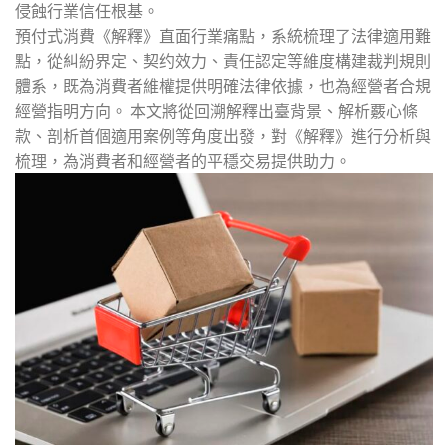
侵蝕行業信任根基。
預付式消費《解釋》直面行業痛點，系統梳理了法律適用難
點，從糾紛界定、契约效力、責任認定等維度構建裁判規則
體系，既為消費者維權提供明確法律依據，也為經營者合規
經營指明方向。 本文將從回溯解釋出臺背景、解析覈心條
款、剖析首個適用案例等角度出發，對《解釋》進行分析與
梳理，為消費者和經營者的平穩交易提供助力。