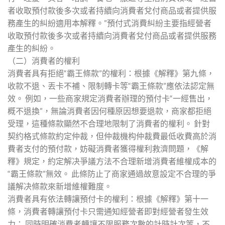
者收取預付款後多次或者持續向消費者兌付商品或者提供服
務產生的糾紛適用本解釋。”預付式消費糾紛主要指經營者
收取預付款後多次或者持續向消費者兌付商品或者提供服務
產生的糾紛。
（二）消費者的權利
消費者具有拒絕“霸王條款”的權利：根據《解釋》第九條，
收款不退、丟卡不補、限制轉卡等“霸王條款”應依法認定無
效。 例如，一些商家規定消費者辦理的預付卡“一經售出，
概不退換”，無論消費者因何種原因想要退款，商家都拒絕
受理，這種條款顯然不合理地限制了消費者的權利。 針對
契约格式條款約定仲裁，但仲裁機构仲裁費最低收費高於消
費者支付的預付款，妨礙消費者獲得權利救濟問題，《解
釋》規定，約定解决爭議方法不合理新增消費者維權成本的
“霸王條款”無效。 此條防止了商家通過故意設定不合理的爭
議解决條款來新增維權難度。
消費者具有依法轉讓預付卡的權利：根據《解釋》第十一
條，消費者轉讓預付卡只需通知經營者即對經營者發生效
力； 同時明確消費者轉讓不限服務次數的計時計次等，不