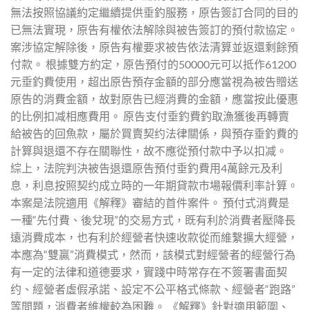
無法按照協議約定繼續提供垂釣服務，原告簽訂合同的目的
已無法實現，原告有權依法解除與被告簽訂的預付款協定。
案涉協定解除後，原告有權要求被告依法清算並返還剩餘預
付款。 根據雙方約定，原告預付的50000元可以抵作61200
元垂釣費使用，超出原告預存金額的部分應當視為被告贈送
原告的消費金額，故對原告已經消費的金額，應當按此優惠
的比例扣减相應費用。 原告支付垂釣費釣取漁獲後再轉賣
給被告的回魚款，屬於買賣契约法律關係，與預存垂釣費的
計算與退還不存在關聯性，故不應從預付款中予以扣减。
綜上，法院判決被告退還原告預付垂釣費用4萬餘元及利
息，利息按照契约成立時的一年期貸款市場報價利率計算。
本案是法院適用《解釋》審結的首件案件。 預付式消費是
一種“先付費、後兌現”的交易方式，既有利於消費者壓降長
遠消費成本，也有利於經營者快速收款從而維繫擴大經營，
本應為“雙贏”消費模式，然而，該模式對經營者的經營行為
有一定的法律和道德要求，實踐中時常存在不簽署書面契
约、經營者虛假承諾、設定不公平格式條款、經營者“跑路”
等問題，消費者維權較為困難。 《解釋》針對適用範圍、