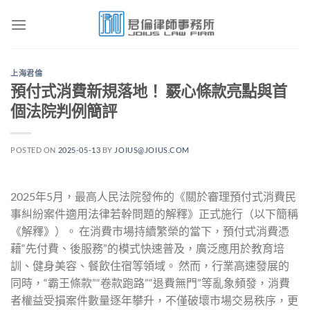
Skip
to
content
上海君倫
預付式消費新規落地！ 覈心條款亮點與首
個法院判例簡評
POSTED ON
2025-05-13
BY
JOIUS@JOIUS.COM
2025年5月，最高人民法院發佈的《關於審理預付式消費民
事糾紛案件適用法律若幹問題的解釋》正式施行（以下簡稱
《解釋》）。 在消費市場持續繁榮的當下，預付式消費憑
藉“先付費、後服務”的模式快速普及，廣泛應用於教育培
訓、健身美容、餐飲住宿等領域。 然而，行業高速發展的
同時，“霸王條款”“卷款跑路”“退費無門”等亂象頻發，消費
者權益受損案件數量逐年攀升，不僅破壞市場交易秩序，更