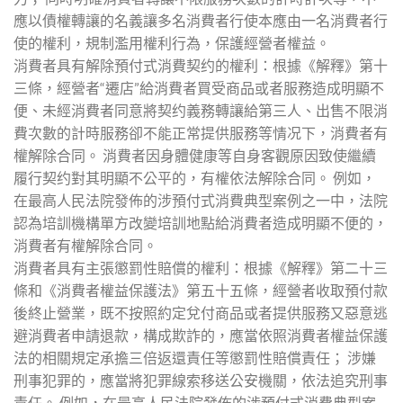
應以債權轉讓的名義讓多名消費者行使本應由一名消費者行
使的權利，規制濫用權利行為，保護經營者權益。
消費者具有解除預付式消費契约的權利：根據《解釋》第十
三條，經營者“遷店”給消費者買受商品或者服務造成明顯不
便、未經消費者同意將契约義務轉讓給第三人、出售不限消
費次數的計時服務卻不能正常提供服務等情况下，消費者有
權解除合同。 消費者因身體健康等自身客觀原因致使繼續
履行契约對其明顯不公平的，有權依法解除合同。 例如，
在最高人民法院發佈的涉預付式消費典型案例之一中，法院
認為培訓機構單方改變培訓地點給消費者造成明顯不便的，
消費者有權解除合同。
消費者具有主張懲罰性賠償的權利：根據《解釋》第二十三
條和《消費者權益保護法》第五十五條，經營者收取預付款
後終止營業，既不按照約定兌付商品或者提供服務又惡意逃
避消費者申請退款，構成欺詐的，應當依照消費者權益保護
法的相關規定承擔三倍返還責任等懲罰性賠償責任； 涉嫌
刑事犯罪的，應當將犯罪線索移送公安機關，依法追究刑事
責任。 例如，在最高人民法院發佈的涉預付式消費典型案