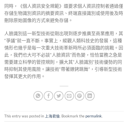
同時，《個人資訊安全規範》還要求個人資訊控制者通過僅
存儲生物識別資訊的摘要資訊、終端直接識別或使用後及時
刪除原始圖像的方式來避免存儲。
人臉識別這一新型技術從剛出現到逐步推廣至商業應用，其
“爭議”就一直不斷。事實上，縱觀人類科技史的發展，這種
情形也幾乎是每一次重大技術革新時所必須面臨的挑戰。因
此，我們也大可不必談“人臉資訊”而色變，恰恰當務之急是
需要建立科學的管控規則，擴大其“人臉識別”技術優勢的同
時抑制其使用風險。讓技術“帶著鐐銬跳舞”，引導新型技術
發揮其更大的作用。
This entry was posted in
上海君倫
. Bookmark the
permalink
.