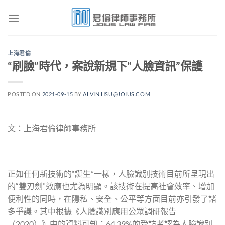
Skip
to
content
上海君倫
“刷臉”時代，案說新規下“人臉資訊”保護
POSTED ON
2021-09-15
BY
ALVIN.HSU@JOIUS.COM
文：上海君倫律師事務所
正如任何新技術的“誕生”一樣，人臉識別技術目前所呈現出
的“雙刃劍”效應也尤為明顯。該技術在提高社會效率、增加
便利性的同時，在隱私、安全、公平等方面目前亦引發了諸
多爭議。其中根據《人臉識別應用公眾調研報告
（2020）》中的資料可知：64.39%的受訪者認為人臉識別