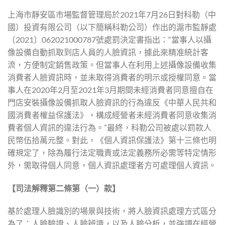
上海市靜安區市場監督管理局於2021年7月26日對科勒（中
國）投資有限公司（以下簡稱科勒公司）作出的滬市監靜處
〔2021〕062021000787號處罰決定書指出：“當事人以攝
像設備自動抓取到店人員的人臉資訊，據此來精准統計客
流，方便制定銷售政策。但當事人在利用上述攝像設備收集
消費者人臉資訊時，並未取得消費者的明示或授權同意。當
事人在2020年2月至2021年3月期間未經消費者同意擅自在
門店安裝攝像設備抓取人臉資訊的行為違反《中華人民共和
國消費者權益保護法》，構成經營者未經消費者同意收集消
費者個人資訊的違法行為。”最終，科勒公司被處以罰款人
民幣伍拾萬元整。對此，《個人資訊保護法》第十三條也明
確規定了，除為履行法定職責或法定義務所必需等特定情形
外，需取得個人同意，個人資訊處理者方可處理個人資訊。
【司法解釋第二條第（一）款】
基於處理人臉識別的場景與技術，將人臉資訊處理方式區分
為了：人臉驗證、人臉辨識，以及人臉分析，並強調在經營