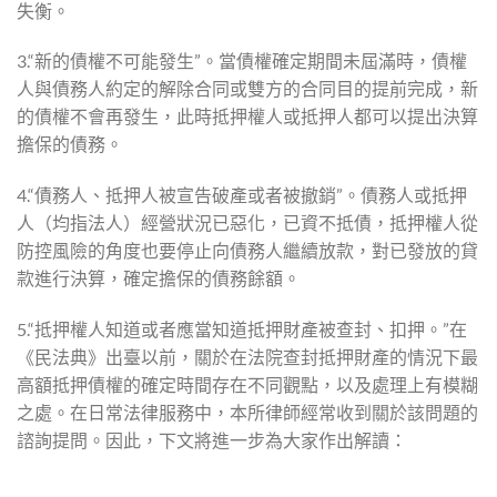
失衡。
3.“新的債權不可能發生”。當債權確定期間未屆滿時，債權
人與債務人約定的解除合同或雙方的合同目的提前完成，新
的債權不會再發生，此時抵押權人或抵押人都可以提出決算
擔保的債務。
4.“債務人、抵押人被宣告破產或者被撤銷”。債務人或抵押
人（均指法人）經營狀況已惡化，已資不抵債，抵押權人從
防控風險的角度也要停止向債務人繼續放款，對已發放的貸
款進行決算，確定擔保的債務餘額。
5.“抵押權人知道或者應當知道抵押財產被查封、扣押。”在
《民法典》出臺以前，關於在法院查封抵押財產的情況下最
高額抵押債權的確定時間存在不同觀點，以及處理上有模糊
之處。在日常法律服務中，本所律師經常收到關於該問題的
諮詢提問。因此，下文將進一步為大家作出解讀：