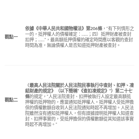
依據《中華人民共和國物權法》第
206
條
，“有下列情形之
一的，抵押權人的債權確定：……；四）抵押財產被查封
觀點一
扣押；……”，最高額抵押債權的確定時間應以客觀的查封
時間為准，無論債權人是否知道抵押財產被查封。
《
最高人民法院關於人民法院民事執行中查封、扣押、凍
結財產的規定》（以下簡稱
“
《查扣凍規定》
”
）第二十七
條
的規定，“人民法院查封、扣押被執行人設定最高額抵
觀點二
押權的抵押物的，應當通知抵押權人。抵押權人受抵押擔
保的債權數額自收到人民法院通知時起不再增加。人民法
院雖然沒有通知抵押權人，但有證據證明抵押權人知道查
封、扣押事實的，受抵押擔保的債權數額從其知道該事實
時起不再增加。”