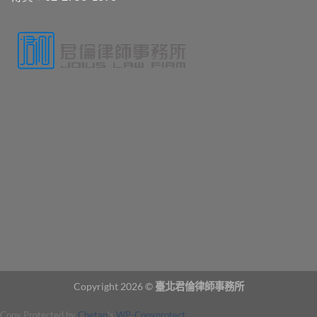
Copyright 2026 ©
臺北君倫律師事務所
Copy Protected by
Chetan
's
WP-Copyprotect
.