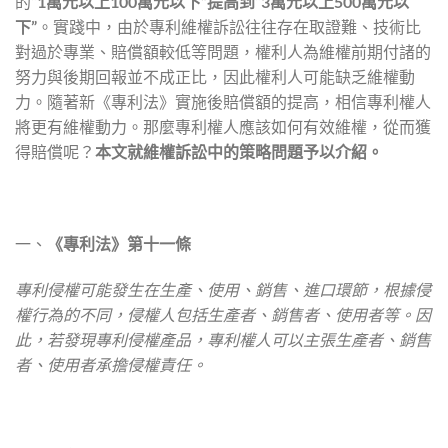
的
“1
萬元以上
100
萬元以下
”
提高到
“3
萬元以上
500
萬元以
下
”
。實踐中，由於專利維權訴訟往往存在取證難、技術比
對過於專業、賠償額較低等問題，權利人為維權前期付諸的
努力與後期回報並不成正比，因此權利人可能缺乏維權動
力。隨著新《專利法》實施後賠償額的提高，相信專利權人
將更有維權動力。那麼專利權人應該如何有效維權，從而獲
得賠償呢？
本文就維權訴訟中的策略問題予以介紹。
一、
《專利法》第十一條
專利侵權可能發生在生產、使用、銷售、進口環節，根據侵
權行為的不同，侵權人包括生產者、銷售者、使用者等。因
此，若發現專利侵權產品，專利權人可以主張生產者、銷售
者、使用者承擔侵權責任。