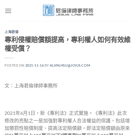
Skip
to
content
上海君倫
專利侵權賠償額提高，專利權人如何有效維
權受償？
POSTED ON
2021-11-16
BY
ALVIN.HSU@JOIUS.COM
文：上海君倫律師事務所
2021年6月1日，新《專利法》正式實施。《專利法》此次
修改的亮點之一是加強對專利權人合法權益的保護，包括增
加懲罰性賠償制度、提高法定賠償額，即法定賠償額由原來