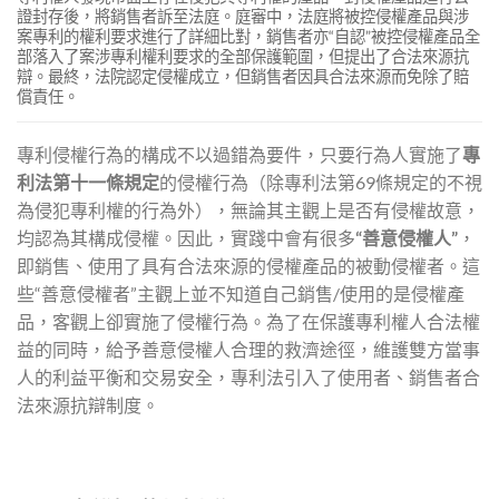
證封存後，將銷售者訴至法庭。庭審中，法庭將被控侵權產品與涉
案專利的權利要求進行了詳細比對，銷售者亦“自認”被控侵權產品全
部落入了案涉專利權利要求的全部保護範圍，但提出了合法來源抗
辯。最終，法院認定侵權成立，但銷售者因具合法來源而免除了賠
償責任。
專利侵權行為的構成不以過錯為要件，只要行為人實施了
專
利法第十一條規定
的侵權行為（除專利法第69條規定的不視
為侵犯專利權的行為外），無論其主觀上是否有侵權故意，
均認為其構成侵權。因此，實踐中會有很多
“
善意侵權人
”
，
即銷售、使用了具有合法來源的侵權產品的被動侵權者。這
些“善意侵權者”主觀上並不知道自己銷售/使用的是侵權產
品，客觀上卻實施了侵權行為。為了在保護專利權人合法權
益的同時，給予善意侵權人合理的救濟途徑，維護雙方當事
人的利益平衡和交易安全，專利法引入了使用者、銷售者合
法來源抗辯制度。