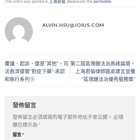
This entry was posted in
上海君倫
. Bookmark the
permalink
.
ALVIN.HSU@JOIUS.COM
覆議、起訴，還是“其他”，司
第二屆區塊鏈法治高峰論壇，
法救濟還需“對症下藥”-承認
上海君倫律師圓桌建言並獲
和執行系列⑤
“區塊鏈法治優秀服務獎”
發佈留言
發佈留言必須填寫的電子郵件地址不會公開。
必填
欄位標示為
*
留言
*