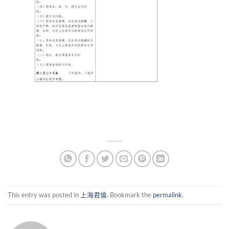
This entry was posted in
上海君倫
. Bookmark the
permalink
.