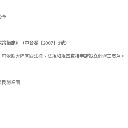
沿革
政策措施》（中台發【
2007
】
1
號）
，可依照大陸有關法律、法規和規章
直接申請設立
個體工商戶。
農民創業園
》