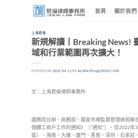
Skip
首頁
關於我們
to
content
上海君倫
新規解讀丨Breaking Ne
域和行業範圍再次擴大！
POSTED ON
2022-04-11
BY
ALVIN.HSU@JOIUS.COM
文：上海君倫律師事務所
國務院台辦、商務部、國家市場監督管理總局聯
個體工商戶工作的通知》（“通知”），自2022
區）、海南、大連、廈門、青島、深圳、石家莊