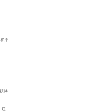
面積不
括特
、江