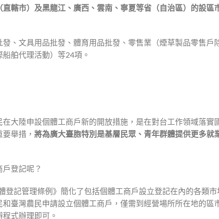
（直轄市）及黑龍江、廣西、雲南、寧夏等省（自治區）的設區
批發、文具用品批發、體育用品批發、零售業（煙草製品零售戶
船舶代理活動）等24項。
民在大陸申設個體工商戶新的開放措施，是在對台工作領域落實
重要舉措，
將為廣大臺胞特別是基層民眾、青年群體提供更多就
商戶登記呢？
場主體登記管理條例》簡化了包括個體工商戶設立登記在內的各類市
民和臺灣農民申請設立個體工商戶，僅需到經營場所所在地的區
辦程式辦理即可。