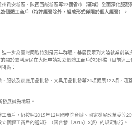
貴州貴安新區、陝西西鹹新區等
27
個省市（區域）全面深化服務
記為個體工商戶（特許經營除外，組成形式僅限於個人經營）。
》進一步為臺灣同胞特別是青年群體、基層民眾到大陸就業創業
5年公佈的關於臺灣居民在大陸申請設立個體工商戶的3份檔（目前這三
個特點：
、服裝及家庭用品批發、文具用品批發等24項擴展122項，涵
新發展試點地區。
商戶，仍按照2015年12月國務院台辦、國家發展改革委等2
立個體工商戶的通知》（國台發〔2015〕3號）的規定執行。