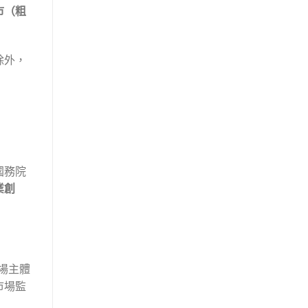
市（粗
除外，
國務院
業創
場主體
市場監