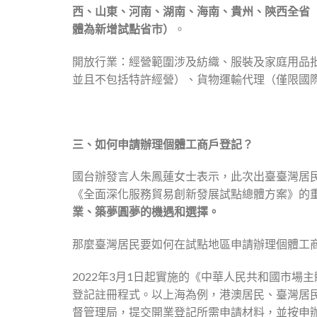
西、山東、河南、湖南、海南、貴州、陝西全省
體為新增試點省市）
。
開放行業：經營範圍涉及紡織、服裝及家庭用品
並且不包括特許經營）、貨物運輸代理（僅限國際
三、如何申請辦理個體工商戶登記？
國台辦發言人朱鳳蓮女士表示，此次出臺臺灣居
《全面深化服務貿易創新發展試點總體方案》的
業、築夢圓夢的機遇和選擇。
那麼臺灣居民要如何在試點地區申請辦理個體工
2022年3月1日起實施的《中華人民共和國市
登記註冊程式。以上海為例，港澳居民、臺灣居
督管理局，提交開業登記所需申請材料，並按申