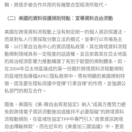
輯，將逐步被合作共用的有機整合型經濟所取代。
（二）美國的資料保護規則特點：宣導資料自由流動
美國在跨境資料流程動上沒有制定統一的個人資訊保護法，
而是對私人行業採取分散立法的模式，並奉行以市場為主
導、以行業自治為中心的資訊隱私政策。其在跨境資料流程
動規制領域具有一定程度的話語權，並且依靠其在亞太地區
的政治經濟影響力推動構建了有別于歐盟的規制體系。如，
在2004年亞太地區達成的第一份關於跨境資料流程動規制
的區域性指導檔APEC隱私框架中，帶有明顯的美國規制特
徵，提及要在隱私保護中發揮“行業自律”的作用，並強調公
私部門的相互合作。
隨後，美國在《美-韓自由貿易協定》納入“成員方應努力避
免對跨境電子資訊流動施加或維持不必要阻礙”的跨境資料
流程動規則，在區域性協定TPP中專門引入“商業資訊跨境
自由傳輸條款”，而在近年的《美墨加三國協議》中，更是