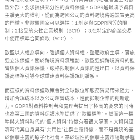
盟外部，要求提供充分性的資料保護。GDPR通過賦予資料
主體更大的權利，從而為跨國公司的資料跨境傳輸設置更高
的門檻。非歐盟國家可以選擇：1.制定與GDPR同等的限
制；2.接受約束性企業規則（BCR）；3.在特定的商業交易
中使用標準合同條款（SCC）。
歐盟以人權為導向，強調個人資料權，整體政府主導，實施
強立法保護。關於跨境資料流程動，歐盟強調跨境資料的監
管與個人資訊保護，嚴格限制個人資訊的進出口，以資料保
護高標準引導全球重建資料保護規則體系。
而這樣的資料保護政策會對全球數位和服務貿易帶來阻力，
增加合規成本以及公司運營成本，進而抑制企業的創新能
力。GDPR對資料控制者和處理者提出了極高的要求的同時
也為第三國的資料保護水準提供了“歐盟標準”。然而這一標
準與大資料時代的“個人資料”特徵有著很大隔閡。大資料經
濟時代其自身具有“共用性”社群主義特徵，而不是傳統的基
於個體主義的原子化社會。基於理性的個體主義市場競爭邏