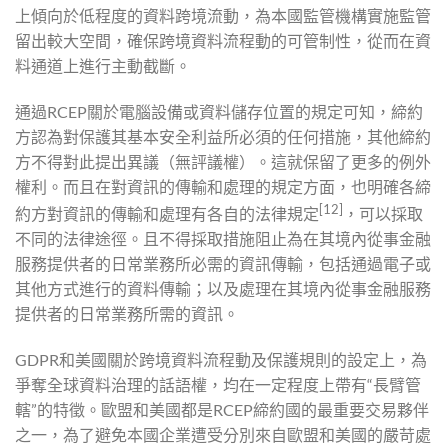
上傾向於低程度的資料跨境流動，為本國監管機構實施監管
留出較大空間，確保跨境資料流程動的可管制性，從而在資
料通道上進行主動截斷。
通過RCEP關於電腦設備或資料儲存位置的規定可知，締約
方認為對保護其基本安全利益所必須的任何措施，其他締約
方不得對此提出異議（無評議權）。這就保留了更多的例外
權利。而且在對資訊的傳輸和處理的規定方面，也明確各締
[12]
約方對資訊的傳輸和處理有各自的法律規定
，可以採取
不同的法律途徑。且不得採取措施阻止為在其境內從事金融
服務提供者的日常業務所必需的資訊傳輸，包括通過電子或
其他方式進行的資料傳輸；以及處理在其境內從事金融服務
提供者的日常業務所需的資訊。
GDPR和美國關於跨境資料流程動及保護規則的設定上，為
爭奪全球資料治理的話語權，均在一定程度上帶有“長臂管
轄”的特徵。歐盟和美國都是RCEP締約國的最重要交易夥伴
之一，為了避免本國企業遭受分別來自歐盟和美國的嚴苛處