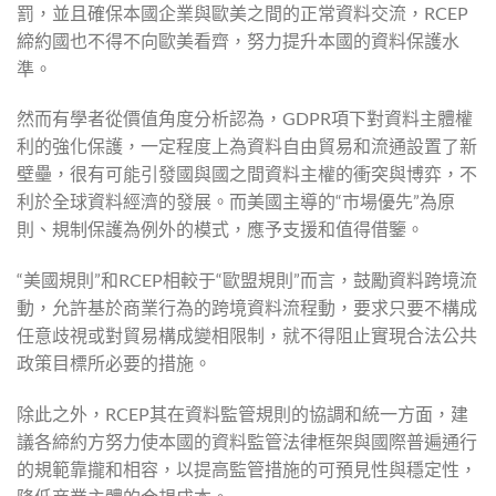
罰，並且確保本國企業與歐美之間的正常資料交流，RCEP
締約國也不得不向歐美看齊，努力提升本國的資料保護水
準。
然而有學者從價值角度分析認為，GDPR項下對資料主體權
利的強化保護，一定程度上為資料自由貿易和流通設置了新
壁壘，很有可能引發國與國之間資料主權的衝突與博弈，不
利於全球資料經濟的發展。而美國主導的“市場優先”為原
則、規制保護為例外的模式，應予支援和值得借鑒。
“美國規則”和RCEP相較于“歐盟規則”而言，鼓勵資料跨境流
動，允許基於商業行為的跨境資料流程動，要求只要不構成
任意歧視或對貿易構成變相限制，就不得阻止實現合法公共
政策目標所必要的措施。
除此之外，RCEP其在資料監管規則的協調和統一方面，建
議各締約方努力使本國的資料監管法律框架與國際普遍通行
的規範靠攏和相容，以提高監管措施的可預見性與穩定性，