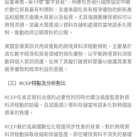
設置專章—第19章“數字貿易”，明確包含現行國際協定中關
於數位貿易最有利規則，支援美國在具有競爭優勢的創新產
品和服務方面擴大貿易以及投資。尤其強調要確保資料可以
跨境流通，並最大限度減少資料存儲和處理的當地語系化限
制、推動政府公開資料的公開。
美國宣導資訊共用與寬鬆的跨境資料流程動規則，主要基於
其在數字經濟和貿易領域的領先優勢，以平衡跨境資料流程
動與個人資訊保護，反映了其擬打破資料壁壘以維護其產業
競爭優勢和經濟利益的意圖。
（三）RCEP
特點及分析對比
RCEP在肯定資料治理的必要性的同時也關注過度監管對資
料流程動的妨礙，且試圖減少資料存儲當地語系化對跨國投
資者的負擔。
RCEP基於成員國數位化程度同步性差的背景，對於跨境資
料流程動採取收縮和保留態度，即在確保資料不流失的基礎