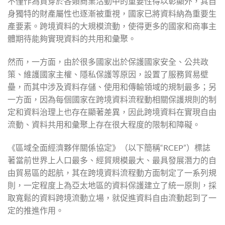
不僅作為貫穿於各類商業活動中的重要性得以彰顯外，其自
身獨特的財產屬性也逐漸被重視，國家已將資料納為重要生
產要素。跨境資料的大規模流動，使得更多的國家和商事主
體期待能夠實現資料的共用和彙聚。
然而，一方面，由於很多國家出於保護國家安全、公共政
策、維護國家主權、隱私保護等原因，設置了服務貿易壁
壘，而其中涉及資料存儲、使用和傳輸領域的規制最多；另
一方面，因為每個國家在跨境資料流程動相關保護規則的制
定和資料治理上也存在顯著差異，因此跨境資料在實現自由
流動、資料共用和彙聚上存在很大程度的限制和障礙。
《區域全面經濟夥伴關係協定》（以下簡稱“RCEP”）標誌
著當前世界上人口最多、經貿規模最大、最具發展潛力的自
由貿易區的起航，其在跨境資料流程動方面制定了一系列規
則，一定程度上為亞太地區的資料保護建立了統一原則，採
取寬鬆的資料跨境流動立場，就促進資料自由流動起到了一
定的推進作用。