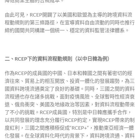
降低商業主體的合規成本。
由此可見，RCEP開闢了以美國和歐盟為主導的跨境資料流
程動規則的第三條路徑，在宣導資料自由流動的同時也推行
締約國間共同構建一個統一、穩定的資料監管法律體系。
二、
RCEP
下的資料流程動規則（以中日韓為例）
作為RCEP的成員國的中國、日本和韓國之間有著密切的經
濟往來、貿易上的相互開放、投資一體化的發展趨勢，為三
國資料跨境流通奠定了良好的基礎。同時，三國之間的資料
流程通也存在諸多挑戰，面對疫情風險、全球暫時性經濟衰
退、俄烏衝突、美國及地緣政治等因素，對資料流程動帶來
了不小的挑戰。RCEP成員國，特別是中日韓應攜手合作，
以共同發展的理念充分履行RCEP約定，實現RCEP帶來的制
度紅利，三國之間應積極促成“RCEP+”，推動東亞經濟一體
化發展。在全球資料化時代的背景下，資料跨境流通、資料