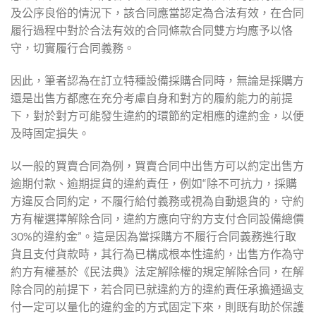
及公序良俗的情況下，該合同應當認定為合法有效，在合同
履行過程中對於合法有效的合同條款合同雙方均應予以恪
守，切實履行合同義務。
因此，筆者認為在訂立特種設備採購合同時，無論是採購方
還是出售方都應在充分考慮自身和對方的履約能力的前提
下，對於對方可能發生違約的環節約定相應的違約金，以便
及時固定損失。
以一般的買賣合同為例，買賣合同中出售方可以約定出售方
逾期付款、逾期提貨的違約責任，例如“除不可抗力，採購
方違反合同約定，不履行給付義務或視為自動退貨的，守約
方有權選擇解除合同，違約方應向守約方支付合同設備總價
30%的違約金”。這是因為當採購方不履行合同義務進行取
貨且支付貨款時，其行為已構成根本性違約，出售方作為守
約方有權基於《民法典》法定解除權的規定解除合同，在解
除合同的前提下，若合同已就違約方的違約責任承擔通過支
付一定可以量化的違約金的方式固定下來，則既有助於保護