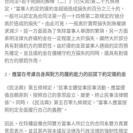
合同法>若干問題的解釋（二）》(已失效)第二十九條規
定，“當事人約定的違約金超過造成損失的百分之三十的，
一般可以認定為合同法第一百一十四條第二款規定的‘過分
高於造成的損失’”。由此可見，一般高於實際損失則無權請
求減少，這一方面是為了免除當事人舉證的繁瑣，另一方面
表明法律允許違約金在一定程度上大於損失，顯然大於部分
具有對違約方的懲罰性。由於違約金是當事人通過約定而預
先確定，並且違約金在彌補守約方損失的同時，還具有對違
約方的懲罰作用。
2、
應當在考慮自身與對方的履約能力的前提下約定違約金
《民法典》第五條規定，“民事主體從事民事活動，應當遵
循自願原則，按照自己的意思設立、變更、終止民事法律關
係”。同時，《民法典》第五百零九條規定，“當事人應當按
照約定全面履行自己的義務”。
因此，在特種設備合同雙方當事人所訂立的合同系雙方真實
意思表示，並且其內容未違反法律及行政法規的強制性規定