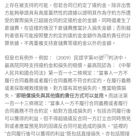
上存在被支持的可能，但若合同已約定了違約金，除非出售
方能夠舉證具有高度蓋然性的證據以證明其作為守約方所遭
受的實際損失已超過合同約定違約金的金額，同時還產生了
倉儲費，在這樣的情況下倉儲費應當計入損失金額；否則裁
判者很有可能按照雙方約定的違約金金額作為違約責任的計
算依據，不再重複支持倉儲費等違約金以外的金額。
[7]
但是也有例外，例如：（2009）民提字第45號
判決中，
最高院同時支持違約金和損失的賠償。最高院認為：《中華
人民共和國合同法》第一百一十二條規定：“當事人一方不
履行合同義務或者履行合同義務不符合約定的，在履行義務
或者採取補救措施後，對方還有其他損失的，應當賠償損
失。”
即賠償損失與其他違約責任方式可以並用。
而該法第
一百一十三條規定：“當事人一方不履行合同義務或者履行
合同義務不符合約定，給對方造成損失的，包括合同履行後
可以獲得的利益，但不得超過違反合同一方訂立合同時預見
到或者應當預見到的因違反合同可能造成的損失。”這裡的
“合同履行後可以獲得的利益”既包括直接損失，亦包括間接