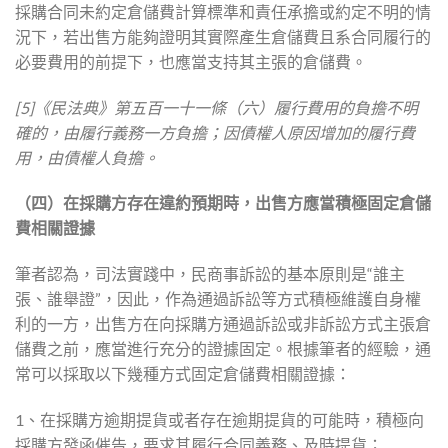
採購合同未約定倉儲費計算標準和責任承擔或約定不明的情
況下，若出售方能夠證明其實際產生倉儲費且系合同履行的
必要費用的前提下，也應當支持其主張的倉儲費。
[5]《民法典》第五百一十一條（六）履行費用的負擔不明
確的，由履行義務一方負擔；因債權人原因增加的履行費
用，由債權人負擔。
（四）在採購方存在違約預期時，出售方應當積極固定倉儲
費相關證據
筆者認為，司法實踐中，民商事訴訟的基本原則是“誰主
張、誰舉證”，因此，作為通過訴訟等方式積極維護自身權
利的一方，出售方在向採購方通過訴訟或非訴訟方式主張倉
儲費之前，應當進行充分的證據固定。根據筆者的經驗，通
常可以採取以下幾種方式固定倉儲費相關證據：
1、在採購方逾期提貨或者存在逾期提貨的可能時，積極向
採購方發函催告，要求其履行合同義務、及時提貨；