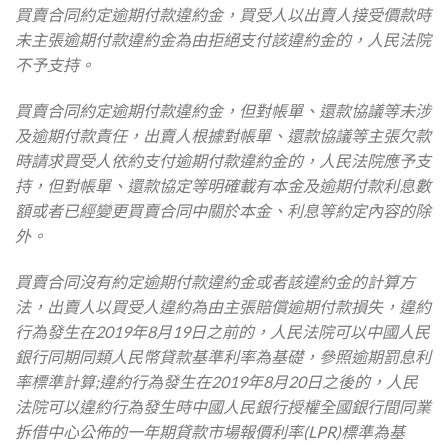
買賣合同約定逾期付款違約金，買受人以出賣人接受價款時
未主張逾期付款違約金為由拒絕支付該違約金的，人民法院
不予支持。
買賣合同約定逾期付款違約金，但對帳單、還款協議等未涉
及逾期付款責任，出賣人根據對帳單、還款協議等主張欠款
時請求買受人依約支付逾期付款違約金的，人民法院應予支
持，但對帳單、還款協定等明確載有本金及逾期付款利息數
額或者已經變更買賣合同中關於本金、利息等約定內容的除
外。
買賣合同沒有約定逾期付款違約金或者該違約金的計算方
法，出賣人以買受人違約為由主張賠償逾期付款損失，違約
行為發生在2019年8月19日之前的，人民法院可以中國人民
銀行同期同類人民幣貸款基準利率為基礎，參照逾期罰息利
率標準計算;違約行為發生在2019年8月20日之後的，人民
法院可以違約行為發生時中國人民銀行授權全國銀行間同業
拆借中心公佈的一年期貸款市場報價利率(LPR)標準為基