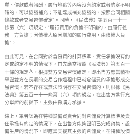
質、價款或者報酬、履行地點等內容沒有約定或者約定不明
確的，可以協議補充；不能達成補充協議的，按照合同相關
條款或者交易習慣確定”。同時，《民法典》第五百一十一
條第（六）項規定，“履行費用的負擔不明確的，由履行義
務一方負擔；因債權人原因增加的履行費用，由債權人負
擔”。
由此可見，在合同對於倉儲費的計算標準、責任承擔沒有約
定或約定不明的情況下，首先應當按照《民法典》第五百一
[5]
十條的規定
，根據雙方交易習慣確定，即出售方應當積極
舉證雙方在長期的交易合作過程中已就倉儲費的承擔形成交
易習慣。若不存在或無法證明存在交易習慣的，則根據《民
法典》第五百一十一條第（六）項的規定，在出售方進行充
分舉證的前提下，主張由採購方承擔。
綜上，筆者認為在特種設備買賣合同對倉儲費計算標準及責
任承擔有約定的情況下，在出售方能夠證明已完成貨物、設
備生產的情況下，即應當支援其主張的倉儲費。在特種設備