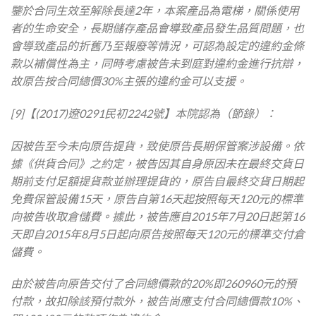
鑒於合同生效至解除長達2年，本案產品為電梯，關係使用
者的生命安全，長期儲存產品會導致產品發生品質問題，也
會導致產品的折舊乃至報廢等情況，可認為設定的違約金條
款以補償性為主，同時考慮被告未到庭對違約金進行抗辯，
故原告按合同總價30%主張的違約金可以支援。
[9]【(2017)遼0291民初2242號】本院認為（節錄）：
因被告至今未向原告提貨，致使原告長期保管案涉設備。依
據《供貨合同》之約定，被告因其自身原因未在最終交貨日
期前支付足額提貨款並辦理提貨的，原告自最終交貨日期起
免費保管設備15天，原告自第16天起按照每天120元的標準
向被告收取倉儲費。據此，被告應自2015年7月20日起第16
天即自2015年8月5日起向原告按照每天120元的標準交付倉
儲費。
由於被告向原告交付了合同總價款的20%即260960元的預
付款，故扣除該預付款外，被告尚應支付合同總價款10%、