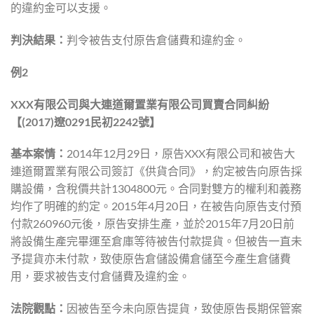
的違約金可以支援。
判決結果：
判令被告支付原告倉儲費和違約金。
例
2
XXX
有限公司與大連道爾置業有限公司買賣合同糾紛
【
(2017)
遼
0291
民初
2242
號】
基本案情：
2014年12月29日，原告XXX有限公司和被告大
連道爾置業有限公司簽訂《供貨合同》，約定被告向原告採
購設備，含稅價共計1304800元。合同對雙方的權利和義務
均作了明確的約定。2015年4月20日，在被告向原告支付預
付款260960元後，原告安排生產，並於2015年7月20日前
將設備生產完畢運至倉庫等待被告付款提貨。但被告一直未
予提貨亦未付款，致使原告倉儲設備倉儲至今產生倉儲費
用，要求被告支付倉儲費及違約金。
法院觀點：
因被告至今未向原告提貨，致使原告長期保管案