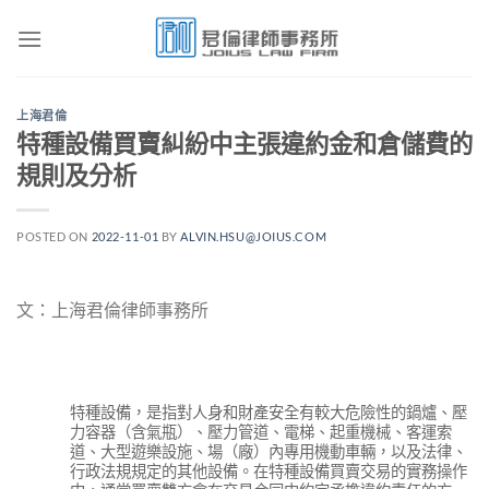
Skip
to
content
上海君倫
特種設備買賣糾紛中主張違約金和倉儲費的
規則及分析
POSTED ON
2022-11-01
BY
ALVIN.HSU@JOIUS.COM
文：上海君倫律師事務所
特種設備，是指對人身和財產安全有較大危險性的鍋爐、壓
力容器（含氣瓶）、壓力管道、電梯、起重機械、客運索
道、大型遊樂設施、場（廠）內專用機動車輛，以及法律、
行政法規規定的其他設備。在特種設備買賣交易的實務操作