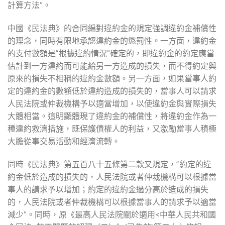
計算方法”。
中國《民法典》的合同編對違約金的規定強調違約金補償性
的理念，同時有限地承認違約金的懲罰性。一方面，違約金
的支付數額是“根據違約情況”確定的，即違約金的約定應當
估計到一方違約而可能給另一方造成的損失，而不得約定與
原來的損失不相稱的違約金數額。另一方面，如果當事人約
定的違約金的數額低於違約造成的損失的，當事人可以請求
人民法院或仲裁機構予以適當增加，以使違約金與實際損失
大體相當。這明顯體現了違約金的補償性，將違約金作為一
種違約救濟措施，既保護債權人的利益，又激勵當事人積極
大膽從事交易活動和經濟流轉。
同時《民法典》第五百八十五條第二款又規定，“約定的違
約金低於造成的損失的，人民法院或者仲裁機構可以根據當
事人的請求予以增加；約定的違約金過分高於造成的損失
的，人民法院或者仲裁機構可以根據當事人的請求予以適當
減少”。同時，原《最高人民法院關於適用<中華人民共和國