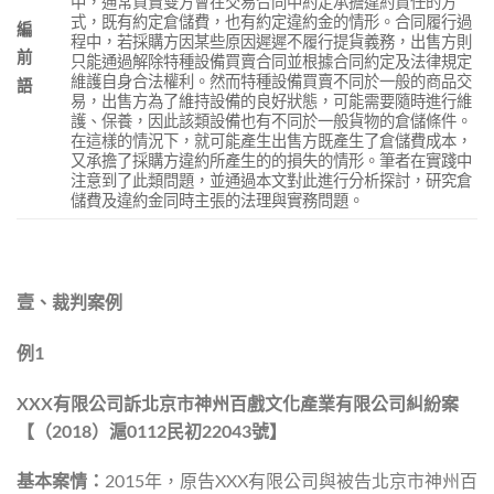
中，通常買賣雙方會在交易合同中約定承擔違約責任的方
式，既有約定倉儲費，也有約定違約金的情形。合同履行過
編
程中，若採購方因某些原因遲遲不履行提貨義務，出售方則
前
只能通過解除特種設備買賣合同並根據合同約定及法律規定
維護自身合法權利。然而特種設備買賣不同於一般的商品交
語
易，出售方為了維持設備的良好狀態，可能需要隨時進行維
護、保養，因此該類設備也有不同於一般貨物的倉儲條件。
在這樣的情況下，就可能產生出售方既產生了倉儲費成本，
又承擔了採購方違約所產生的的損失的情形。筆者在實踐中
注意到了此類問題，並通過本文對此進行分析探討，研究倉
儲費及違約金同時主張的法理與實務問題。
壹、
裁判案例
例
1
XXX
有限公司訴北京市神州百戲文化產業有限公司糾紛案
【（
2018
）滬
0112
民初
22043
號】
基本案情：
2015年，原告XXX有限公司與被告北京市神州百