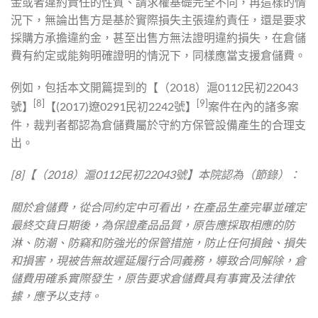
金或者違約責任的性質、請求權基礎完全不同，再這樣的情
況下，無論出售方是基於實際損失主張違約責任，還是要求
採購方承擔違約金，甚至出售方無法證明違約損失，在倉儲
費有約定或能夠明確證明的情況下，同樣應當支援倉儲費。
例如，包括本文開篇提到的【（2018）滬0112民初22043
[8]
[9]
號】
【(2017)遼0291民初2242號】
案件在內的諸多案
件，裁判者都認為倉儲費屬於守約方保管設備產生的合理支
出。
[8]【（2018）滬0112民初22043號】本院認為（節錄）：
關於倉儲費，從合同約定中可看出，在產品生產完畢並確定
最終交貨日期後，為保證產品品質，原告應採取相應的防
淋、防潮、防竊和防強光的保管措施，防止任何損蝕、損失
和損害，現被告無故遲延履行合同義務，導致合同解除，倉
儲費用確系實際發生，原告要求倉儲費具有事實及法律依
據，應予以支持。