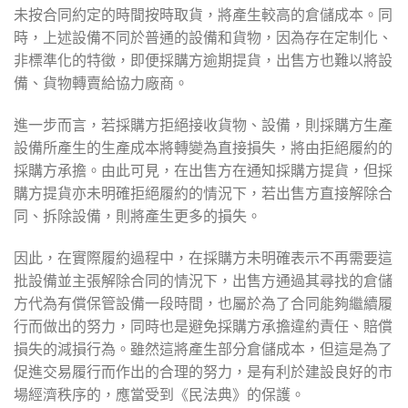
未按合同約定的時間按時取貨，將產生較高的倉儲成本。同
時，上述設備不同於普通的設備和貨物，因為存在定制化、
非標準化的特徵，即便採購方逾期提貨，出售方也難以將設
備、貨物轉賣給協力廠商。
進一步而言，若採購方拒絕接收貨物、設備，則採購方生產
設備所產生的生產成本將轉變為直接損失，將由拒絕履約的
採購方承擔。由此可見，在出售方在通知採購方提貨，但採
購方提貨亦未明確拒絕履約的情況下，若出售方直接解除合
同、拆除設備，則將產生更多的損失。
因此，在實際履約過程中，在採購方未明確表示不再需要這
批設備並主張解除合同的情況下，出售方通過其尋找的倉儲
方代為有償保管設備一段時間，也屬於為了合同能夠繼續履
行而做出的努力，同時也是避免採購方承擔違約責任、賠償
損失的減損行為。雖然這將產生部分倉儲成本，但這是為了
促進交易履行而作出的合理的努力，是有利於建設良好的市
場經濟秩序的，應當受到《民法典》的保護。