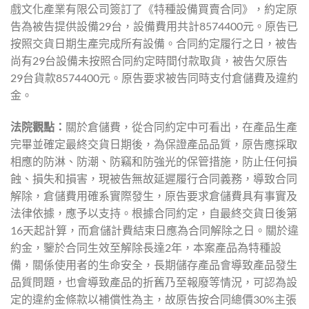
戲文化產業有限公司簽訂了《特種設備買賣合同》，約定原
告為被告提供設備29台，設備費用共計8574400元。原告已
按照交貨日期生產完成所有設備。合同約定履行之日，被告
尚有29台設備未按照合同約定時間付款取貨，被告欠原告
29台貨款8574400元。原告要求被告同時支付倉儲費及違約
金。
法院觀點：
關於倉儲費，從合同約定中可看出，在產品生產
完畢並確定最終交貨日期後，為保證產品品質，原告應採取
相應的防淋、防潮、防竊和防強光的保管措施，防止任何損
蝕、損失和損害，現被告無故延遲履行合同義務，導致合同
解除，倉儲費用確系實際發生，原告要求倉儲費具有事實及
法律依據，應予以支持。根據合同約定，自最終交貨日後第
16天起計算，而倉儲計費結束日應為合同解除之日。關於違
約金，鑒於合同生效至解除長達2年，本案產品為特種設
備，關係使用者的生命安全，長期儲存產品會導致產品發生
品質問題，也會導致產品的折舊乃至報廢等情況，可認為設
定的違約金條款以補償性為主，故原告按合同總價30%主張