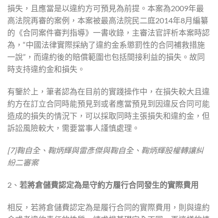
損失，且應當是以違約方可預見為前提。本案為2009年最
高法院再審的案例，本案被最高法院民二庭2014年8月編纂
的《合同案件審判指導》一書收錄，主審法官評析本案時認
為，“中國法律實際採納了違約金系懲罰性的合同補救措施
一說”，而違約後的賠償範圍也包括間接利益的損失。故同
時支持違約金和損失。
有鑒於上，筆者認為在目前的實踐操作中，在損失較大且違
約方在訂立合同時能預見到或者應當預見到因違反合同可能
造成的損失的情況下，可以採取同時主張損失和違約金，但
訴訟風險較大，需要當事人謹慎處理。
[7]鞠自全、鞠炳輝與雷彥傑與鞠自全、鞠炳輝股權轉讓糾
紛二審案
2、
若將倉儲費認定為是守約方履行合同發生的實際費用
相反，若將倉儲費認定為是履行合同的實際費用，則與違約