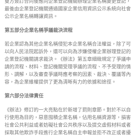
雙方簽訂合同後應向企業登記機關辦理企業名稱變更登記，
最後由企業登記機關通過國家企業信用資訊公示系統向社會
公示企業名稱轉讓資訊。
第五部分
企業名稱爭議裁決流程
若企業認為其他企業名稱侵犯本企業名稱合法權益，除了可
以向人民法院起訴外，還可以向為涉嫌侵權企業辦理登記的
企業登記機關請求裁決。《辦法》第五章細緻規定了爭議申
請的流程、材料、登記機關受理爭議的流程、不予受理的情
形、調解，以及審查爭議時應考察的因素、裁決、覆議等內
容，為企業維權提供了更為清晰有力的依據和途徑。
第六部分
法律責任
《辦法》修訂的一大亮點在於新增了罰則章節。對於不以自
行使用為目的，惡意囤積企業名稱，佔用名稱資源等，損害
社會公共利益或者妨礙社會公共秩序以及提交虛假材料或者
採取其他欺詐手段進行企業名稱自主申報並拒不改正或者擾