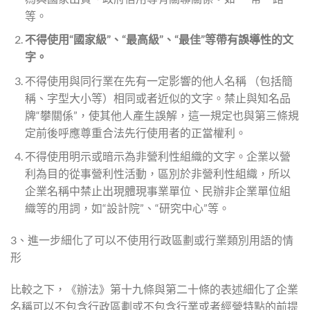
等。
不得使用“國家級”、“最高級”、“最佳”等帶有誤導性的文
字。
不得使用與同行業在先有一定影響的他人名稱 （包括簡
稱、字型大小等）相同或者近似的文字。禁止與知名品
牌“攀關係”，使其他人產生誤解，這一規定也與第三條規
定前後呼應尊重合法先行使用者的正當權利。
不得使用明示或暗示為非營利性組織的文字。企業以營
利為目的從事營利性活動，區別於非營利性組織，所以
企業名稱中禁止出現體現事業單位、民辦非企業單位組
織等的用詞，如“設計院”、“研究中心”等。
3、進一步細化了可以不使用行政區劃或行業類別用語的情
形
比較之下，《辦法》第十九條與第二十條的表述細化了企業
名稱可以不包含行政區劃或不包含行業或者經營特點的前提