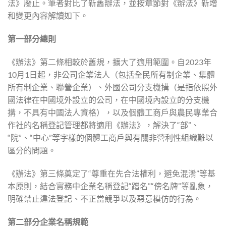
法》廢止。筆者對比了新舊辦法，並按章節對《辦法》新增
和變更內容解讀如下。
第一部分
總則
《辦法》第二條相較於舊規，擴大了適用範圍。自2023年
10月1日起，非公司企業法人（包括全民所有制企業、集體
所有制企業、聯營企業）、外國公司分支機搆（是指依照外
國法律在中國境外設立的公司，在中國境內設立的分支機
搆，不具有中國法人資格），以及個體工商戶與農民專業合
作社的名稱登記管理都將適用《辦法》，解決了“部”、
“院”、“中心”等字樣的個體工商戶與有關非營利性組織難以
區分的問題。
《辦法》第三條奠定了“尊重在先合法權利，避免混淆”等基
本原則，結合實務中企業名稱登記“蹭名”“傍名牌”等亂象，
明確禁止違法登記、不正當競爭以及惡意模仿的行為。
第二部分
企業名稱規範