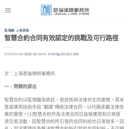
Skip
to
content
區塊鏈
,
上海君倫
智慧合約合同有效認定的挑戰及可行路徑
POSTED ON
2023-10-16
BY
JOIUS@JOIUS.COM
文：上海君倫律師事務所
一、問題的提出
智慧合約以區塊鏈為依託，是技術與法律共生的產物，其本
質是運用技術手段 “翻譯”傳統法律合同，以代碼承載法律效
果的實現。[1]智慧合約作為法律合同日益被運用到日常經
濟交易活動，因智慧合約所引發的合同糾紛也日漸增多。因
此，司法實踐中為解決智慧合約所引發的合同糾紛，不可避