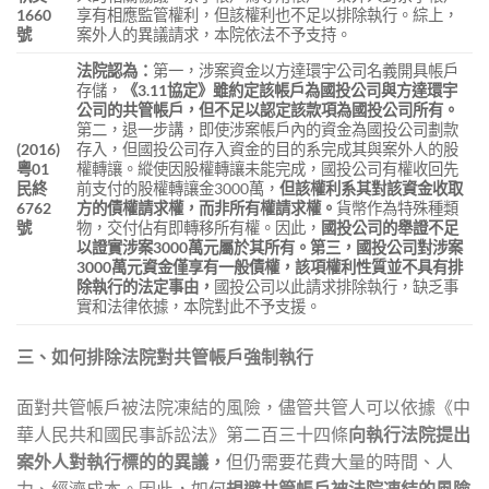
1660
享有相應監管權利，但該權利也不足以排除執行。綜上，
號
案外人的異議請求，本院依法不予支持。
法院認為：
第一，涉案資金以方達環宇公司名義開具帳戶
存儲，
《
3.11
協定》雖約定該帳戶為國投公司與方達環宇
公司的共管帳戶，但不足以認定該款項為國投公司所有。
第二，退一步講，即使涉案帳戶內的資金為國投公司劃款
(2016)
存入，但國投公司存入資金的目的系完成其與案外人的股
粵
01
權轉讓。縱使因股權轉讓未能完成，國投公司有權收回先
民終
前支付的股權轉讓金3000萬，
但該權利系其對該資金收取
6762
方的債權請求權，而非所有權請求權。
貨幣作為特殊種類
號
物，交付佔有即轉移所有權。因此，
國投公司的舉證不足
以證實涉案
3000
萬元屬於其所有。第三，國投公司對涉案
3000
萬元資金僅享有一般債權，該項權利性質並不具有排
除執行的法定事由，
國投公司以此請求排除執行，缺乏事
實和法律依據，本院對此不予支援。
三、如何排除法院對共管帳戶強制執行
面對共管帳戶被法院凍結的風險，儘管共管人可以依據《中
華人民共和國民事訴訟法》第二百三十四條
向執行法院提出
案外人對執行標的的異議，
但仍需要花費大量的時間、人
力、經濟成本。因此，如何
規避共管帳戶被法院凍結的風險