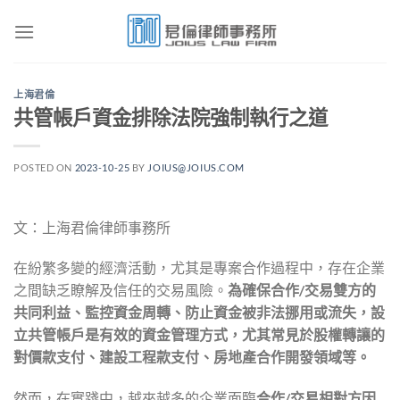
Skip
to
content
上海君倫
共管帳戶資金排除法院強制執行之道
POSTED ON
2023-10-25
BY
JOIUS@JOIUS.COM
文：上海君倫律師事務所
在紛繁多變的經濟活動，尤其是專案合作過程中，存在企業
之間缺乏瞭解及信任的交易風險。
為確保合作
/
交易雙方的
共同利益、監控資金周轉、防止資金被非法挪用或流失，設
立共管帳戶是有效的資金管理方式，尤其常見於股權轉讓的
對價款支付、建設工程款支付、房地產合作開發領域等。
然而，在實踐中，越來越多的企業面臨
合作
/
交易相對方因