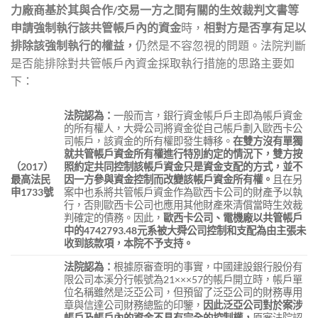
力廠商基於其與合作
/
交易一方之間有關的生效裁判文書等
申請強制執行該共管帳戶內的資金
時，
相對方是否享有足以
排除該強制執行的權益，
仍然是不容忽視的問題。法院判斷
是否能排除對共管帳戶內資金採取執行措施的思路主要如
下：
法院認為：
一般而言，銀行資金帳戶戶主即為帳戶資金
的所有權人，大舜公司將資金從自己帳戶劃入歐西卡公
司帳戶，該資金的所有權即發生轉移。
在雙方沒有單獨
就共管帳戶資金所有權進行特別約定的情況下，雙方按
（
2017
）
照約定共同控制該帳戶資金只是資金支配的方式，並不
最高法民
因一方參與資金控制而改變該帳戶資金所有權。
且在另
申
1733
號
案中也系將共管帳戶資金作為歐西卡公司的財產予以執
行，否則歐西卡公司也應用其他財產來清償當時生效裁
判確定的債務。因此，
歐西卡公司、電機廠以共管帳戶
中的
4742793.48
元系被大舜公司控制和支配為由主張未
收到該款項，本院不予支持。
法院認為：
根據原審查明的事實，中國建設銀行股份有
限公司本溪分行帳號為21×××57的帳戶開立時，帳戶單
位名稱雖然是泛亞公司，但預留了泛亞公司的財務專用
章與信達公司財務總監的印鑒，
因此泛亞公司對於案涉
帳戶及帳戶內的資金不具有完全的控制權，
原審法院認