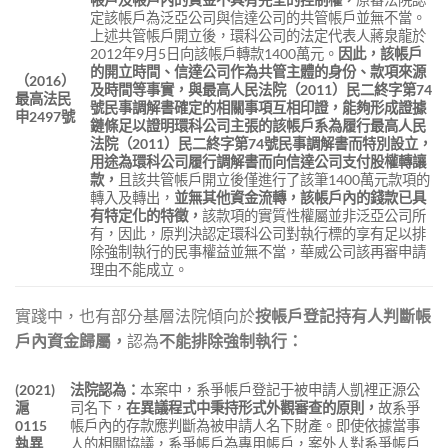
定該帳戶為泛亞公司與信達公司的共管帳戶並無不當。
上述共管帳戶開立後，環科公司的法定代表人蔣泉龍於
2012年9月5日向該帳戶轉款1400萬元。
因此，該帳戶
的開立時間、信達公司作為共管主體的身份、款項來源
（
2016
）
及時間等事實，與最高人民法院（
2011
）民二終字第
74
最高法民
號民事調解書確定的相關事項互相印證，能夠形成證據
申
2497
號
鏈條足以證明環科公司主張的該帳戶系為履行最高人民
法院（
2011
）民二終字第
74
號民事調解書而特別設立，
用途為環科公司履行調解書而向信達公司支付股權轉讓
款，
且該共管帳戶開立後僅進行了該筆1400萬元款項的
轉入及轉出，
並無其他資金流轉，該帳戶內的錢款已具
有特定化的特徵，
該款項的實質性權屬並非泛亞公司所
有，因此，原判決認定環科公司對執行標的享有足以排
除強制執行的民事權益並無不當，華威公司該再審申請
理由不能成立。
實踐中，也有部分基層法院傾向於
按帳戶登記持有人判斷帳
戶內資金歸屬，
認為
不能排除強制執行：
(2021)
法院認為：
本案中，系爭帳戶登記于被申請人凱裡正源公
滬
司名下，
在異議程式中秉持形式外觀審查的原則，
故系爭
0115
帳戶內的存款應判斷為被申請人名下財產。即使依據當事
執異
人的相關協議，系爭帳戶為專用帳戶，案外人對系爭帳戶