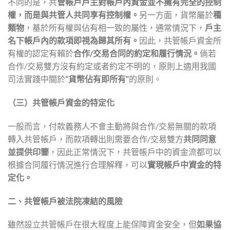
不同的是，共
管帳戶戶主對帳戶內資金並不擁有完全的控制
權，而是與共管人共同享有控制權。
另一方面，貨幣屬於
種
類物
，基於所有權與佔有相一致的屬性，通常情況下，
戶主
名下帳戶內的款項即視為歸其所有。
因此，共管帳戶資金所
有權的認定有賴於
合作
/
交易合同的約定和履行情況。
倘若
合作/交易雙方沒有約定或者約定不明的，原則上適用我國
司法實踐中關於
“貨幣佔有即所有”
的原則。
（三）共管帳戶資金的特定化
一般而言，付款義務人不會主動將與合作/交易無關的款項
轉入共管帳戶，而款項轉出則需要合作/交易雙方
共同同意
並提供印鑒
，因此正常情況下，共管帳戶中的資金流都可以
根據合同履行情況進行合理解釋，可以
實現帳戶中資金的特
定化。
二、共管帳戶被法院凍結的風險
雖然設立共管帳戶在很大程度上能保障資金安全，但
如果協