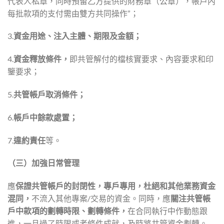
代表人私章，同時預留乙方提供的財務章（公章），帳戶內
每批款項的支付需由雙方共同操作”；
3.
資金用途、注入主體、期限及金額；
4.
資金釋放條件，
即共管解付的檔核實要求、內容要求和印
鑒要求；
5.
共管帳戶取消條件；
6.
帳戶中餘款處置；
7.
違約責任
等。
（三）加強日常管理
應
保證共管帳戶的封閉性，專戶專用，杜絕和其他業務資金
混同，
不流入其他專案/交易的資金。同時，應
關注共管帳
戶中款項的劃轉時限、劃轉條件，
在合同執行中作動態跟
進，一旦過了時限或者條件成就，及時將共管資金劃轉。