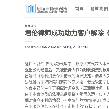
Skip
首頁
關於我們
to
content
新聞公告
君伦律师成功助力客户解除《
POSTED ON
2024-01-08
BY
JOIUS@JOIUS.COM
近日，君伦律师成功代理了一起原法定代表人限
退出公司经营后，又被债务人作为限制消费对象
出解除《限制消费令》措施的执行决定，债务人
法院维持了解除限制消费的原决定，裁定驳回了
本案由君伦主任
丁德应
律师牵头，
王璐曦
律师、
由于本案涉及的
法律关系复杂，年代久远，
债务
据对客户不利的情况下，
本所律师力图回归于立
在于限缩债务人在社会、市场中的“选择空间”，