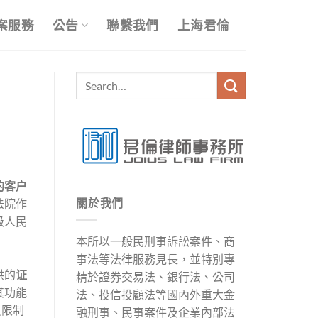
案服務
公告
聯繫我們
上海君倫
的客户
關於我們
法院作
级人民
本所以一般民刑事訴訟案件、商
事法等法律服務見長，並特別專
供的
证
精於證券交易法、銀行法、公司
其功能
法、投信投顧法等國內外重大金
员限制
融刑事、民事案件及企業內部法