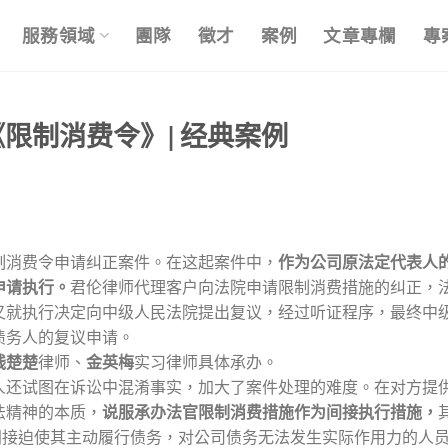
服務領域
團隊
徵才
案例
文章專欄
專
限制消费令》| 经典案例
制消费令申请纠正案件。在这起案件中，
作为公司原法定代表人
申请执行。
君伦律师代理客户向法院申请限制消费措施的纠正，
又就执行决定向中级人民法院提出复议，经过听证程序，最终中
债务人的复议申请。
钱楚楚
律师、
金英梅
实习律师具体承办。
人还试图在诉讼中混淆事实，加大了案件处理的难度。在对方提
法精神的本质，
说服承办法官限制消费措施作为间接执行措施，
间接迫使其主动履行债务，对公司债务无法发生实际作用力的人