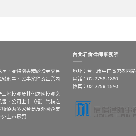
台北君倫律師事務所
見長，並特別專精於證券交易
地址：台北市中正區忠孝西路
金融刑事、民事案件及企業內
電話：02-2758-1880
傳真：02-2758-1890
岸三地投資及其他跨國投資之
見書、公司上市（櫃）架構之
本所協助多家台商及外國企業
海外上市募資。