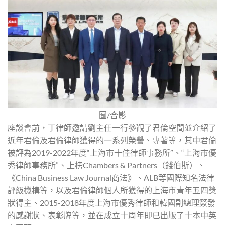
圖/合影
座談會前，丁律師邀請劉主任一行參觀了君倫空間並介紹了
近年君倫及君倫律師獲得的一系列榮譽、專著等，其中君倫
被評為2019-2022年度“上海市十佳律師事務所”、“上海市優
秀律師事務所”、上榜Chambers & Partners（錢伯斯）、
《China Business Law Journal商法》、ALB等國際知名法律
評級機構等，以及君倫律師個人所獲得的上海市青年五四獎
狀得主、2015-2018年度上海市優秀律師和韓國副總理簽發
的感謝狀、表彰牌等，並在成立十周年即已出版了十本中英