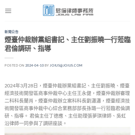
Skip
to
content
新聞公告
煙臺仲裁辦黨組書記、主任劉振曉一行蒞臨
君倫調研、指導
POSTED ON
2024-04-10
BY
JOIUS@JOIUS.COM
2024年3月28日，煙臺仲裁辦黨組書記、主任劉振曉、煙臺
經濟技術開發區商事仲裁中心主任王永健，煙臺仲裁辦審理
二科科長蘭肖，煙臺仲裁辦立案科科長劉瀟瀟，煙臺經濟技
術開發區商事仲裁中心綜合業務部部長孫璐一行蒞臨君倫調
研、指導。 君倫主任丁德應、主任助理張夢琪律師、吳虹
沿律師一同參與了調研座談。