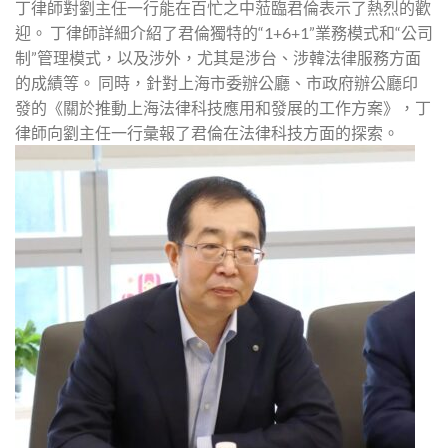
丁律師對劉主任一行能在百忙之中蒞臨君倫表示了熱烈的歡
迎。 丁律師詳細介紹了君倫獨特的“1+6+1”業務模式和“公司
制”管理模式，以及涉外，尤其是涉台、涉韓法律服務方面
的成績等。 同時，針對上海市委辦公廳、市政府辦公廳印
發的《關於推動上海法律科技應用和發展的工作方案》，丁
律師向劉主任一行彙報了君倫在法律科技方面的探索。