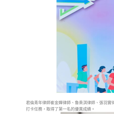
君倫青年律師崔金嬋律師、魯乘淇律師、張羽實律
打卡任務，取得了第一名的優異成績。