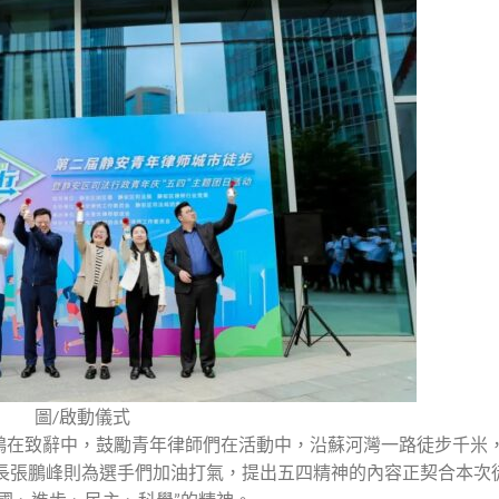
圖/啟動儀式
鴻在致辭中，鼓勵青年律師們在活動中，沿蘇河灣一路徒步千米
會長張鵬峰則為選手們加油打氣，提出五四精神的內容正契合本次