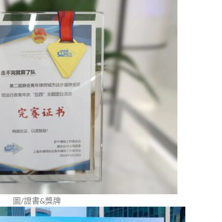
圖/證書&獎牌