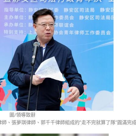
圖/領導致辭
師、張夢琪律師、郭千千律師組成的“走不完就算了隊”圓滿完