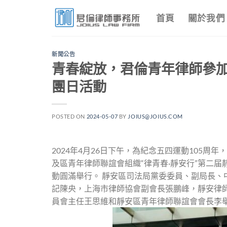
Skip
首頁
關於我們
to
content
新聞公告
青春綻放，君倫青年律師參加“律
團日活動
POSTED ON
2024-05-07
BY
JOIUS@JOIUS.COM
2024年4月26日下午，為紀念五四運動105
及區青年律師聯誼會組織“律青春·靜安行”第二
動圓滿舉行。 靜安區司法局黨委委員、副局長
記陳央，上海市律師協會副會長張鵬峰，靜安律
員會主任王思維和靜安區青年律師聯誼會會長李