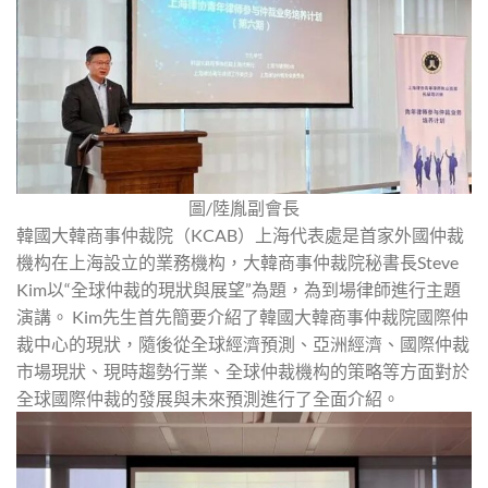
圖/陸胤副會長
韓國大韓商事仲裁院（KCAB）上海代表處是首家外國仲裁
機构在上海設立的業務機构，大韓商事仲裁院秘書長Steve
Kim以“全球仲裁的現狀與展望”為題，為到場律師進行主題
演講。 Kim先生首先簡要介紹了韓國大韓商事仲裁院國際仲
裁中心的現狀，隨後從全球經濟預測、亞洲經濟、國際仲裁
市場現狀、現時趨勢行業、全球仲裁機构的策略等方面對於
全球國際仲裁的發展與未來預測進行了全面介紹。