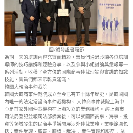
圖/頒發證書環節
為期一天的培訓內容充實而精彩，營員們通過聆聽各位培訓
導師的技巧講解和經驗分享，以及參與小組討論與彙報等一
系列活動，收穫了全方位的國際商事仲裁理論與實踐的知識
技能，營員們都表示乾貨滿滿。
韓國大韓商事仲裁院
韓國大韓商事仲裁院成立至今已有五十餘年歷史，是韓國國
內唯一的法定常設商事仲裁機构。 大韓商事仲裁院上海中
心是首家外國仲裁機构在上海設立的業務機构。 經上海市
司法局登記並報司法部備案後，可以就國際商事、海事、投
資等領域發生的民商事爭議開展涉外仲裁業務，業務範圍包
括：案件受理、庭審、聽證、裁决； 案件管理和服務； 業