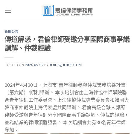
Skip
to
content
新聞公告
傳道解惑，君倫律師受邀分享國際商事爭議
調解、仲裁經驗
POSTED ON
2024-05-09
BY
JOIUS@JOIUS.COM
2024年4月30日，上海市“青年律師參與仲裁業務培養計畫
（第六期）”順利舉辦。 本次培訓會由上海律協律師學院聯
合青年律師工作委員會、上海律協仲裁專業委員會和韓國大
韓商事仲裁院上海代表處共同舉辦。 君倫高級合夥人郭蔚
律師受邀與青年律師分享國際商事爭議調解、仲裁的經驗，
並為結業的律師頒發證書。 本次培訓會共有30名青年律師
參加。