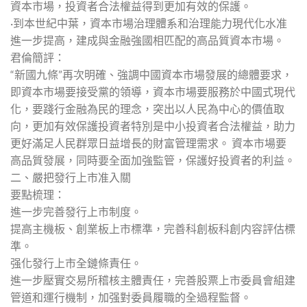
資本市場，投資者合法權益得到更加有效的保護。
·到本世紀中葉，資本市場治理體系和治理能力現代化水准
進一步提高，建成與金融強國相匹配的高品質資本市場。
君倫簡評：
“新國九條”再次明確、強調中國資本市場發展的總體要求，
即資本市場要接受黨的領導，資本市場要服務於中國式現代
化，要踐行金融為民的理念，突出以人民為中心的價值取
向，更加有效保護投資者特別是中小投資者合法權益，助力
更好滿足人民群眾日益增長的財富管理需求。 資本市場要
高品質發展，同時要全面加強監管，保護好投資者的利益。
二、嚴把發行上市准入關
要點梳理：
進一步完善發行上市制度。
提高主機板、創業板上市標準，完善科創板科創内容評估標
準。
强化發行上市全鏈條責任。
進一步壓實交易所稽核主體責任，完善股票上市委員會組建
管道和運行機制，加强對委員履職的全過程監督。