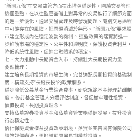
“新國九條”在交易監管方面提出增强穩定性，圍繞交易管理
這個重點，在以往監管基礎上對异常的交易進行了細節方面
的進一步優化，通過交易管理及時發現問題、識別交易過程
中可能存在的風險，把問題消滅於無形。 “新國九條”要求股
市建立形成內在穩定波動的機制。 這些政策的落實將進一
步維護市場的穩定性、公平性和透明度，保護投資者利益，
降低系統性風險，促進金融體系的穩定。
七、大力推動中長期資金入市，持續壯大長期投資力量
要點梳理：
建立培育長期投資的市場生態，完善適配長期投資的基礎制
度，構建支持“長錢長投”的政策體系。
穩步降低公募基金行業綜合費率，研究規範基金經理薪酬制
度。 修訂基金管理人分類評估制度，督促樹牢理性投資、
價值投資、長期投資理念。
支持私募證券投資基金和私募資管業務穩健發展，提升投資
行為穩定性。
優化保險資金權益投資政策環境，落實並完善國有保險公司
績效評價辦法，更好鼓勵開展長期權益投資。