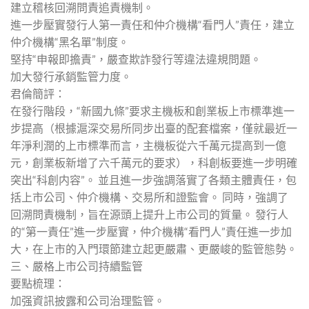
建立稽核回溯問責追責機制。
進一步壓實發行人第一責任和仲介機構“看門人”責任，建立
仲介機構“黑名單”制度。
堅持“申報即擔責”，嚴查欺詐發行等違法違規問題。
加大發行承銷監管力度。
君倫簡評：
在發行階段，“新國九條”要求主機板和創業板上市標準進一
步提高（根據滬深交易所同步出臺的配套檔案，僅就最近一
年淨利潤的上市標準而言，主機板從六千萬元提高到一億
元，創業板新增了六千萬元的要求），科創板要進一步明確
突出“科創内容”。 並且進一步強調落實了各類主體責任，包
括上市公司、仲介機構、交易所和證監會。 同時，強調了
回溯問責機制，旨在源頭上提升上市公司的質量。 發行人
的“第一責任”進一步壓實，仲介機構“看門人”責任進一步加
大，在上市的入門環節建立起更嚴肅、更嚴峻的監管態勢。
三、嚴格上市公司持續監管
要點梳理：
加强資訊披露和公司治理監管。