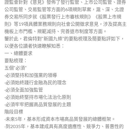
證監會針對《意見》發佈了發行監管、上市公司監管、證券
公司監管、交易監管等方面的6項規則草案，滬、深、北證
券交易所同步就《股票發行上市審核規則》《股票上市規
則》等19項具體業務規則向社會公開徵求意見，涉及提高主
機板上市門檻、規範减持、完善退市制度等方面。
鑒於此，君倫特對“新國九條”的要點梳理及簡要點評如下，
以便各位讀者快速瞭解知悉：
一、總體要求
要點梳理：
五個“必須”
·必須堅持和加强黨的領導
·必須始終踐行金融為民的理念
·必須全面加強監管
·必須始終堅持市場化法治化原則
·必須牢牢把握高品質發展的主題
階段目標
·未來5年，基本形成資本市場高品質發展的總體框架。
·到2035年，基本建成具有高度適應性、競爭力、普惠性的