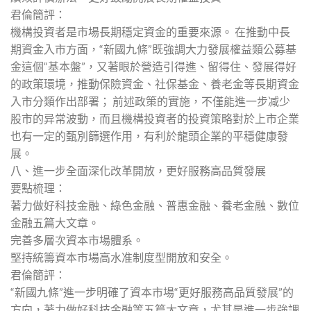
君倫簡評：
機構投資者是市場長期穩定資金的重要來源。 在推動中長
期資金入市方面，“新國九條”既強調大力發展權益類公募基
金這個“基本盤”，又著眼於營造引得進、留得住、發展得好
的政策環境，推動保險資金、社保基金、養老金等長期資金
入市分類作出部署； 前述政策的實施，不僅能進一步减少
股市的异常波動，而且機構投資者的投資策略對於上市企業
也有一定的甄別篩選作用，有利於龍頭企業的平穩健康發
展。
八、進一步全面深化改革開放，更好服務高品質發展
要點梳理：
著力做好科技金融、綠色金融、普惠金融、養老金融、數位
金融五篇大文章。
完善多層次資本市場體系。
堅持統籌資本市場高水准制度型開放和安全。
君倫簡評：
“新國九條”進一步明確了資本市場“更好服務高品質發展”的
方向，著力做好科技金融等五篇大文章，尤其是進一步強調