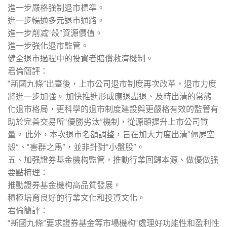
進一步嚴格強制退市標準。
進一步暢通多元退市通路。
進一步削减“殼”資源價值。
進一步強化退市監管。
健全退市過程中的投資者賠償救濟機制。
君倫簡評：
“新國九條”出臺後，上市公司退市制度再次改革，退市力度
將進一步加強。 加快推進形成應退盡退、及時出清的常態
化退市格局，更科學的退市制度建設與更嚴格有效的監管有
助於完善交易所“優勝劣汰”機制，從源頭提升上市公司質
量。 此外，本次退市名額調整，旨在加大力度出清“僵屍空
殼”、“害群之馬”，並非針對“小盤股”。
五、加强證券基金機构監管，推動行業回歸本源、做優做强
要點梳理：
推動證券基金機构高品質發展。
積極培育良好的行業文化和投資文化。
君倫簡評：
“新國九條”要求證券基金等市場機构“處理好功能性和盈利性