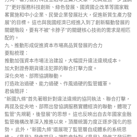
了“更好服務科技創新、綠色發展、國資國企改革等國家戰
畧實施和中小企業、民營企業發展壯大，促進新質生產力發
展”的目標。 這也與我國經濟已經進入到了創新驅動發展的
關鍵階段，要有不被“卡脖子”的關鍵核心技術的需求是相匹
配的。
九、推動形成促進資本市場高品質發展的合力
要點梳理：
推動加强資本市場法治建設，大幅提升違法違規成本。
加大對證券期貨違法犯罪的聯合打擊力度。
深化央地、部際協調聯動。
打造政治過硬、能力過硬、作風過硬的監管鐵軍。
君倫簡評：
“新國九條”首先著眼針對違法違規的協同執法、聯合打擊，
再提及從央地、部際出發協調服務實體經濟的聯動，體現了
監管“先規範，後發展”的思想。 這也反映出自去年國家金融
監管機構改革深入推進以來，頂層統籌力度正逐步强化的態
勢。 此外，“新國九條”還展現了監管層自成體系的系統思
維，《意見》發佈當日，證監會針對《意見》發佈了發行監