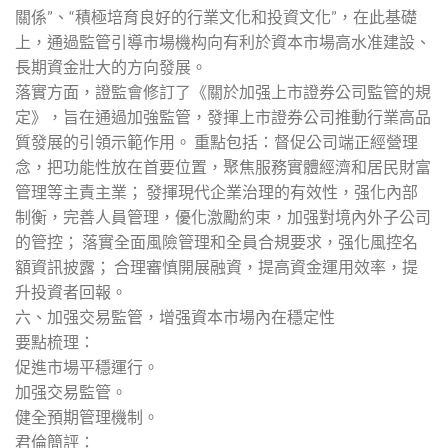
關係”、“積極培育良好的行業文化和投資文化”，在此基礎
上，通過監管引導市場機构向有利於資本市場高水准建設、
長期資金壯大的方向發展。
落實方面，證監會修訂了《關於加强上市證券公司監管的規
定》，旨在通過加強監管，發揮上市證券公司推動行業高品
質發展的引領示範作用。 重點包括：督促公司端正經營理
念，把功能性放在首要位置，聚焦服務實體經濟和居民財富
管理等主責主業； 發揮現代企業治理的有效性，强化內部
制衡，完善人員管理，優化激勵約束，加强對境內外子公司
的管控； 落實全面風險管理和全員合規要求，强化風控名
額資訊披露； 合理審慎開展融資，提高資金運用效率，提
升投資者回報。
六、加强交易監管，增强資本市場內在穩定性
要點梳理：
促進市場平穩運行。
加强交易監管。
健全預期管理機制。
君倫簡評：