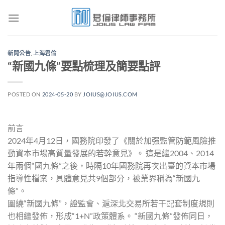
Skip
to
content
新聞公告
,
上海君倫
“新國九條”要點梳理及簡要點評
POSTED ON
2024-05-20
BY
JOIUS@JOIUS.COM
前言
2024年4月12日，國務院印發了《關於加强監管防範風險推
動資本市場高質量發展的若幹意見》。 這是繼2004、2014
年兩個“國九條”之後，時隔10年國務院再次出臺的資本市場
指導性檔案，具體意見共9個部分，被業界稱為“新國九
條”。
圍繞“新國九條”，證監會、滬深北交易所若干配套制度規則
也相繼發佈，形成“1+N”政策體系。 “新國九條”發佈同日，