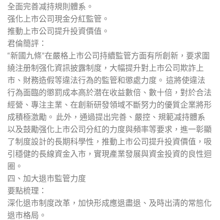
全面完善减持規則體系。
强化上市公司現金分紅監管。
推動上市公司提升投資價值。
君倫簡評：
“新國九條”在嚴格上市公司持續監管方面有所創新，要求圍
繞注册制强化資訊披露制度，大幅提升對上市公司欺詐上
市、財務造假等違法行為的監管和懲處力度。 這將使違法
行為面臨的懲罰成本高於潜在收益數倍、數十倍，對於合法
經營、專注主業、在創新研發領域不斷努力的優質企業將形
成積極激勵。 此外，通過提出完善、嚴控、規範减持體系
以及鼓勵强化上市公司分紅的力度與頻率等要求，進一彰顯
了制度設計的長期科學性，推動上市公司提升投資價值，吸
引穩健的長線資金入市，實現產業發展與資金投資的良性迴
圈。
四、加大退市監管力度
要點梳理：
深化退市制度改革，加快形成應退盡退、及時出清的常態化
退市格局。