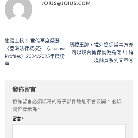
JOIUS@JOIUS.COM
連續上榜！ 君倫再度榮登
隱藏王牌，境外擔保當事方亦
《亞洲法律概况》（asialaw
可以境內擔保物做擔保！| 跨
Profiles）2024/2025年度榜
境融資系列文章④
單
發佈留言
發佈留言必須填寫的電子郵件地址不會公開。
必填
欄位標示為
*
留言
*