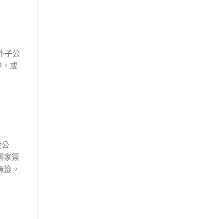
外子公
中，或
股公
國家簽
標籤。