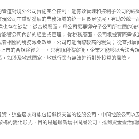
的管道對境外公司實施完全控制，能有效管理和控制子公司的經
實現公司在重點發展的業務領域的統一且長足發展，有助於統一
結構也存在缺點：從合規層面，母公司需要遵守子公司所在國的法
會影響公司內部的經營或管理； 從稅務層面，公司根據實際需求
或者相關的稅務減免政策，公司可能面臨較高的稅負； 從審批層
境外上市的合規途徑之一，只有順利備案後，企業才能够以合法合
時長，如涉及敏感國家、敏感行業有無法進行對外投資的風險。
投資，這些層次可能包括避稅天堂的控股公司、中間控股公司以
本架構的變化形式，目的是通過新增中間層公司，達到資金靈活調