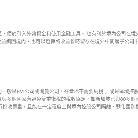
區，便於引入外幣資金和使用金融工具。 也有利於境內公司在境
收益調回境內，也可以選擇將收益暫時留存在境外中間層子公司
一般是BVI公司或開曼公司，在當地不需要納稅； 或是區域控
且與多個國家有避免雙重徵稅的稅收協定，如新加坡已與80多個
進行稅收籌畫，且能在一定程度上與境內控股公司隔離，弱化國別