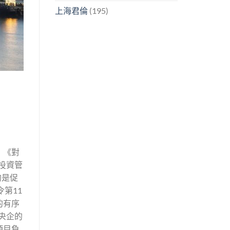
上海君倫
(195)
》《對
投資管
的是促
第11
的有序
央企的
項目負