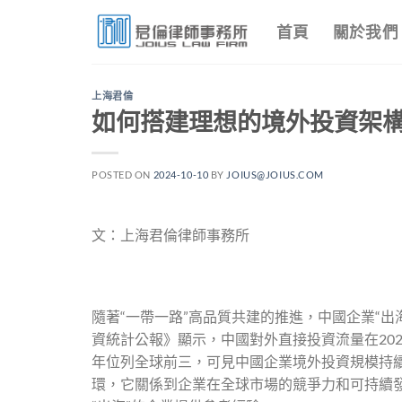
Skip
首頁
關於我們
to
content
上海君倫
如何搭建理想的境外投資架構|
POSTED ON
2024-10-10
BY
JOIUS@JOIUS.COM
文：上海君倫律師事務所
隨著“一帶一路”高品質共建的推進，中國企業“出
資統計公報》顯示，中國對外直接投資流量在2023年
年位列全球前三，可見中國企業境外投資規模持續
環，它關係到企業在全球市場的競爭力和可持續