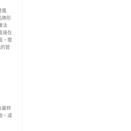
營風
品牌形
律法
直接在
面，需
規的管
及最終
動，减