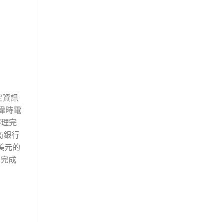
定資訊
偉時電
辦理完
商銀行
美元的
，完成