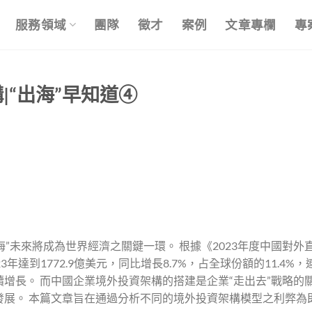
服務領域
團隊
徵才
案例
文章專欄
專
“出海”早知道④
海”未來將成為世界經濟之關鍵一環。 根據《2023年度中國對外
達到1772.9億美元，同比增長8.7%，占全球份額的11.4%，
增長。 而中國企業境外投資架構的搭建是企業“走出去”戰略的
發展。 本篇文章旨在通過分析不同的境外投資架構模型之利弊為