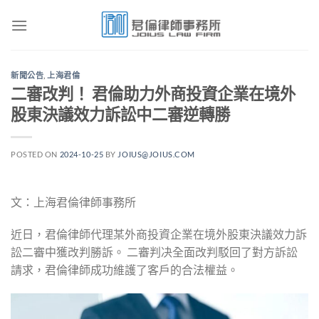
Skip
to
content
新聞公告
,
上海君倫
二審改判！ 君倫助力外商投資企業在境外
股東決議效力訴訟中二審逆轉勝
POSTED ON
2024-10-25
BY
JOIUS@JOIUS.COM
文：上海君倫律師事務所
近日，君倫律師代理某外商投資企業在境外股東決議效力訴
訟二審中獲改判勝訴。 二審判决全面改判駁回了對方訴訟
請求，君倫律師成功維護了客戶的合法權益。