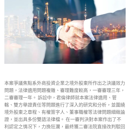
本案爭議焦點系外商投資企業之境外股東所作出之決議效力
問題，法律適用問題複雜、審理難度較高，一審審理三年，
二審審理一年。 訴訟中，君倫律師就本案法律適用、管
轄、雙方舉證責任等問題進行了深入的研究和分析，並圍繞
境外股東之章程、有權簽字人、董事職權等法律問題細緻論
證，並出具多份雙語法律檔。 在一審判決對本案作出了不
利認定之情况下，力挽狂瀾，最終獲二審法院直接改判駁回