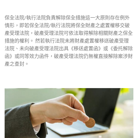
保全法院/執行法院負責解除保全措施這一大原則存在例外
情形，即若保全法院/執行法院將保全財產之處置權移交破
產受理法院，破產受理法院可依法取得解除相關財產之保全
措施的權利。 然若執行法院未將財產處置權移送破產受理
法院、未向破產受理法院出具《移送處置函》或《委托解除
函》或同等效力函件，破產受理法院仍無權直接解除案涉財
產之查封。