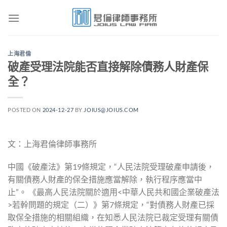
Skip
to
content
上海君倫
破產受理法院能否直接解除債務人財產保
全？
POSTED ON
2024-12-27
BY
JOIUS@JOIUS.COM
文：上海君倫律師事務所
中國《破產法》第19條規定，“人民法院受理破產申請後，
有關債務人財產的保全措施應當解除，執行程序應當中
止”。 《最高人民法院關於適用<中華人民共和國企業破產法
>若幹問題的規定（二）》第7條規定，“對債務人財產已採
取保全措施的相關組織，在知悉人民法院已裁定受理有關債