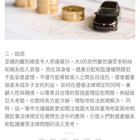
三、結語
至親的離別總是令人悲痛萬分，大S的突然離世讓眾多粉絲
和親友陷入哀傷。 而在其身後，遺產分配和監護權問題若
不能妥善處理，不僅可能導致家人之間反目成仇，還會嚴重
損害未成年子女的利益。 如何在遵循法律規定的同時，兼
顧人性與親情，以專業且合理的管道處理這些問題，無疑是
巨大考驗，也期待各方能冷靜、理智地依法依規解决。 同
時，這一事件也讓福斯更加關注我國大陸與臺灣地區兩地相
關民事法律規定在實際生活中的應用，引發人們對遺產繼承
和監護權等法律問題的深入思考。