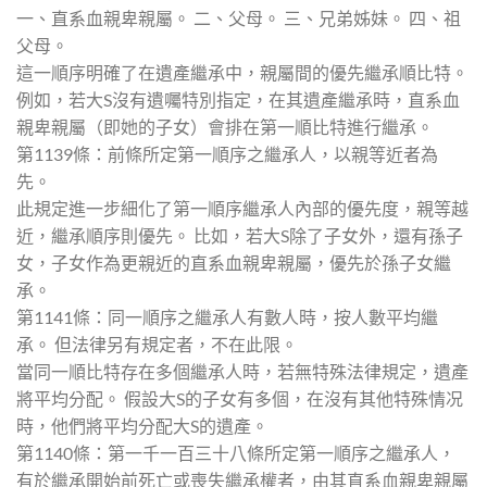
一、直系血親卑親屬。 二、父母。 三、兄弟姊妹。 四、祖
父母。
這一順序明確了在遺產繼承中，親屬間的優先繼承順比特。
例如，若大S沒有遺囑特別指定，在其遺產繼承時，直系血
親卑親屬（即她的子女）會排在第一順比特進行繼承。
第1139條：前條所定第一順序之繼承人，以親等近者為
先。
此規定進一步細化了第一順序繼承人內部的優先度，親等越
近，繼承順序則優先。 比如，若大S除了子女外，還有孫子
女，子女作為更親近的直系血親卑親屬，優先於孫子女繼
承。
第1141條：同一順序之繼承人有數人時，按人數平均繼
承。 但法律另有規定者，不在此限。
當同一順比特存在多個繼承人時，若無特殊法律規定，遺產
將平均分配。 假設大S的子女有多個，在沒有其他特殊情况
時，他們將平均分配大S的遺產。
第1140條：第一千一百三十八條所定第一順序之繼承人，
有於繼承開始前死亡或喪失繼承權者，由其直系血親卑親屬