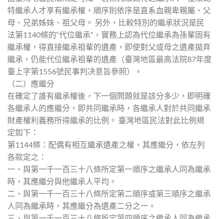
特繼承人才享有繼承權，順序則依序是直系血親卑親屬、父
母、兄弟姊妹、祖父母。 另外，比較特別的繼承狀況是民
法第1140條的“代位繼承”，實務上認為代位繼承為孫輩固有
繼承權，得直接繼承祖輩的遺產，即使對父或母之遺產拋弃
繼承，仍能代位繼承祖輩的遺產（臺灣地區最高法院87年度
臺上字第1556號民事判决意旨參照）。
（二）應繼分
在確定了誰有繼承權後，下一個問題就是該分多少，即明確
各繼承人的應繼分，即共同繼承時，各繼承人對於共同繼承
財產權利義務所得繼承的比例。 臺灣地區民法對此比例規
定如下：
第1144條：配偶有相互繼承遺產之權，其應繼分，依左列
各款定之：
一、與第一千一百三十八條所定第一順序之繼承人同為繼承
時，其應繼分與他繼承人平均。
二、與第一千一百三十八條所定第二順序或第三順序之繼承
人同為繼承時，其應繼分為遺產二分之一。
三、與第一千一百三十八條所定第四順序之繼承人同為繼承