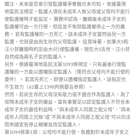
關注，未來是否會引發監護權爭奪戰也未可知。 依據臺灣
地區民法規定，監護人須在未成年人無父母或父母均不能行
使監護權時才能設定。 實務中認為，離婚後未成年子女的
監護權可由一方行使，但這並不免除監護權停止一方的義
務。 若有監護權的一方死亡，該未成年子女當然由另一方
監護，也就是由尚生存的父母監護。 這意味著，如果大S和
汪小菲離婚時約定由大S行使監護權，現在大S去世，汪小菲
自然成為兩名子女的監護人。
另外，根據臺灣地區民法第1093條規定，只有最後行使監
護權的一方能以遺囑指定監護人（需符合父母均不能行使的
要件）。 若其先死亡，即便以遺囑指定監護人，該指定也
不生效力（62臺上1398判例要旨參照）。
然而，若尚生存的父母沒有能力或不適合作為監護人，為了
保障未成年子女的權益，當有事實足以認定監護人不符合未
成年子女的最佳利益時，“與未成年人同居之祖父母”、“與未
成年人同居之兄姊”或“不與未成年人同居之祖父母”可以向法
院申請宣告停止親權並改定監護人。
第1094條第1項：父母均不能行使、負擔對於未成年子女之