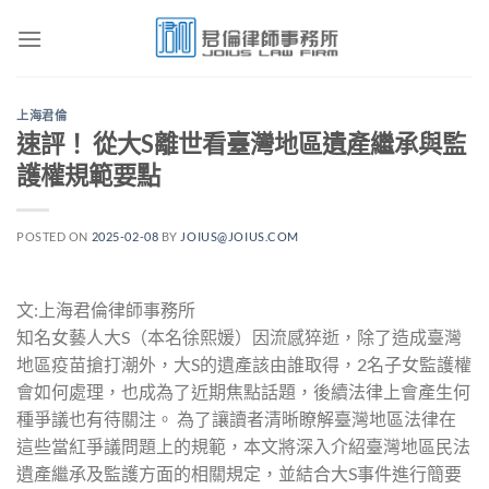
Skip
to
content
上海君倫
速評！ 從大S離世看臺灣地區遺產繼承與監
護權規範要點
POSTED ON
2025-02-08
BY
JOIUS@JOIUS.COM
文:上海君倫律師事務所
知名女藝人大S（本名徐熙媛）因流感猝逝，除了造成臺灣
地區疫苗搶打潮外，大S的遺產該由誰取得，2名子女監護權
會如何處理，也成為了近期焦點話題，後續法律上會產生何
種爭議也有待關注。 為了讓讀者清晰瞭解臺灣地區法律在
這些當紅爭議問題上的規範，本文將深入介紹臺灣地區民法
遺產繼承及監護方面的相關規定，並結合大S事件進行簡要