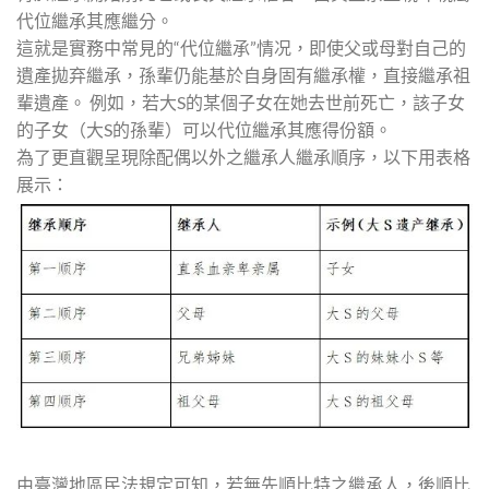
代位繼承其應繼分。
這就是實務中常見的“代位繼承”情况，即使父或母對自己的
遺產拋弃繼承，孫輩仍能基於自身固有繼承權，直接繼承祖
輩遺產。 例如，若大S的某個子女在她去世前死亡，該子女
的子女（大S的孫輩）可以代位繼承其應得份額。
為了更直觀呈現除配偶以外之繼承人繼承順序，以下用表格
展示：
由臺灣地區民法規定可知，若無先順比特之繼承人，後順比