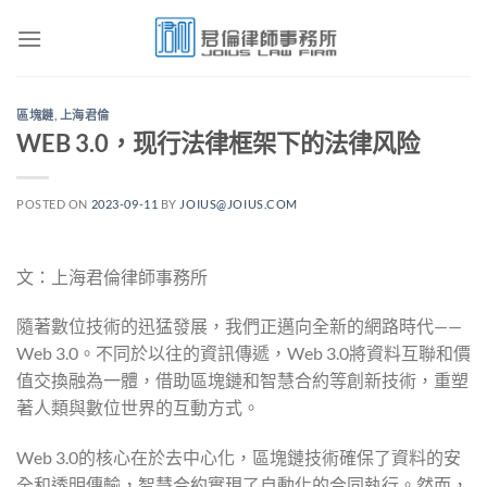
Skip
to
content
區塊鏈
,
上海君倫
WEB 3.0，现行法律框架下的法律风险
POSTED ON
2023-09-11
BY
JOIUS@JOIUS.COM
文：上海君倫律師事務所
隨著數位技術的迅猛發展，我們正邁向全新的網路時代——
Web 3.0。不同於以往的資訊傳遞，Web 3.0將資料互聯和價
值交換融為一體，借助區塊鏈和智慧合約等創新技術，重塑
著人類與數位世界的互動方式。
Web 3.0的核心在於去中心化，區塊鏈技術確保了資料的安
全和透明傳輸，智慧合約實現了自動化的合同執行。然而，