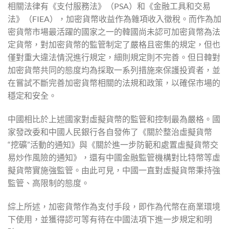
相關法律有《支付服務法》（PSA）和《金融工具和交易
法》（FIEA），加密貨幣收益作為雜項收入徵稅。而作為加
密貨幣市場最活躍的國家之一的韓國尚未認可加密貨幣為法
定貨幣，對加密貨幣的監管制定了嚴格且密集的規定，但也
僅對重大違法情況進行規定，細則規定則不完善。但日韓對
加密貨幣共同的態度均為採取一系列措施來保護投資者，並
在嘗試不斷完善加密貨幣相關的法規和政策，以確保市場的
穩定和安全。
中國相比於上述國家對虛擬貨幣的監管和控制最為嚴格。國
家發改委和中國人民銀行各自發佈了《關於整治虛擬貨幣
“挖礦”活動的通知》與《關於進一步防範和處置虛擬貨幣交
易炒作風險的通知》，還有中國金融監管機構對比特幣等虛
擬貨幣實施強監管。由此可見，中國一直對虛擬貨幣秉持強
監管、高限制的態度。
綜上所述，加密貨幣作為支付手段，即作為代幣在商業環境
下使用，並獲得認可等有待在中國法項下進一步規定和明