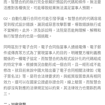
而，智慧合約的執行完全依賴於預設的代碼和條件，無法靈
活應對各種情況，可能導致結果無法滿足當事人預期。
02、自動化履行合同也可能引發爭議。智慧合約的代碼容易
受到程式設計錯誤、漏洞或惡意攻擊影響，導致錯誤執行或
不當解約。此外，涉及訴訟時，法院是否能夠理解、解釋和
執行智慧合約也是一個挑戰。
同時區別于電子合同，電子合同指當事人通過電傳、電子郵
件或傳真等方式為了實現當事人的目的，明確雙方權利義務
關係的一種電子協定，而智慧合約為程式設計化的代碼組成
的特定字串，根據情況自動形成一個合同，且一經形成不能
修改。就目前來說中國大陸出臺了電子合同相關法律如《電
子簽名法》等，是符合法律要求的，與紙質版簽章具有相同
效力，還可以在國家公證處存證合同，線上驗簽，而智慧合
約卻沒有對應的法律規定加以約束，其法律效力也需斟酌再
三。
二、加密貨幣