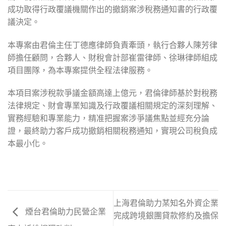
成功取得行政覆議機關作出的撤銷案涉稅務通知書的行政覆
議決定。
本專案由君倫主任丁德應律師負責牽頭，執行合夥人陳芳律
師擔任顧問，合夥人、財稅會計部崔雷律師、徐琳律師組成
項目團隊，為本專案提供全程法律服務。
本項目案涉稅款爭議金額高達上億元，君倫律師基於對稅務
法律規定、財會專業知識及行政覆議相關規定的深刻理解、
實務經驗和專業能力，精准把握案涉爭議焦點並經充分論
證，最終助力客戶成功撤銷相關稅務通知，實現公司稅負成
本最小化。
上海君倫助力某知名外資企業
煙台君倫助力民營企業
完成跨境銀團貸款修約及擔保