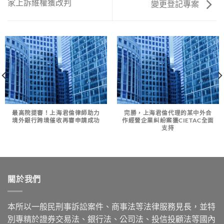
家上訴維權獲改判
變更登記專案
最高院提審！上海君倫律師助力
完勝，上海君倫代理的某中外合
境外銀行跨境催收再審申請成功
作經營企業糾紛案獲CIETAC全面
支持
關於我們
本所以一般民刑事訴訟案件、商事法等法律服務見長，並特
別專精於證券交易法、銀行法、公司法、投信投顧法等國內