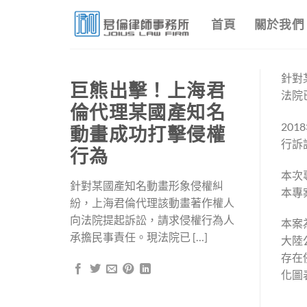
Skip
首頁
關於我們
to
content
針對
巨熊出擊！上海君
法院
倫代理某國產知名
20
動畫成功打擊侵權
行訴
行為
本次
針對某國產知名動畫形象侵權糾
本專
紛，上海君倫代理該動畫著作權人
向法院提起訴訟，請求侵權行為人
本案
承擔民事責任。現法院已 […]
大陸
存在
化圖