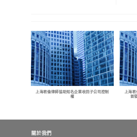
案件
上海君倫律師協助知名企業收回子公司控制
上海君
權
首
關於我們