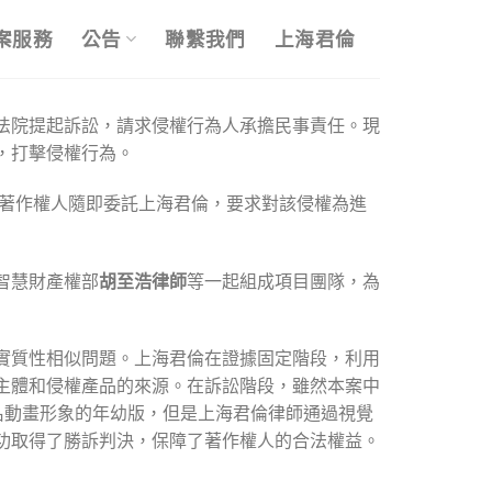
案服務
公告
聯繫我們
上海君倫
法院提起訴訟，請求侵權行為人承擔民事責任。現
，打擊侵權行為。
，著作權人隨即委託上海君倫，要求對該侵權為進
智慧財產權部
胡至浩律師
等一起組成項目團隊，為
實質性相似問題。上海君倫在證據固定階段，利用
主體和侵權產品的來源。在訴訟階段，雖然本案中
名動畫形象的年幼版，但是上海君倫律師通過視覺
功取得了勝訴判決，保障了著作權人的合法權益。