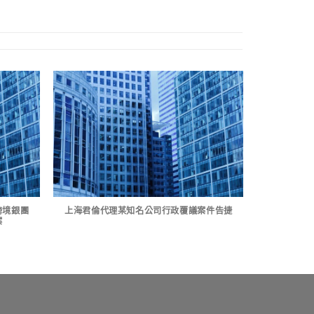
跨境銀團
上海君倫代理某知名公司行政覆議案件告捷
案