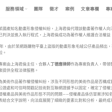
服務領域
團隊
徵才
案例
文章專欄
專
某國產知名動畫形象侵權糾紛，上海君倫代理該動畫著作權人向
已判決並進入執行程式，上海君倫成功為著作權人維護合法權益
18年，由於某網路購物平臺上盜版的動畫形象毛絨公仔產品頻出
訟。
專案由上海君倫主任、合夥人
丁德應律師
作為專案負責人，帶領
案提供全程法律服務。
為美術作品著作權侵權糾紛，涉及不同形態的美術作品是否構成
公證處和可信時間戳記技術對互聯網證據予以固定，確定了侵權
侵權產品與美術作品形態不同的問題——侵權產品係仿冒案涉知
表結合文字說明，向法庭展開了細緻的要素比對和分析，最終成